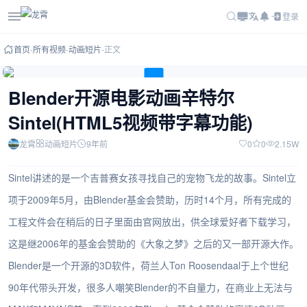
登录
首页
-
所有视频
-
动画短片
-
正文
视频权限设置有误，请联系管理员。
Blender开源电影动画辛特尔
Sintel(HTML5视频带字幕功能)
龙霄
动画短片
9年前
0
0
2.15W
Sintel讲述的是一个吉普赛女孩寻找自己的宠物飞龙的故事。Sintel立
项于2009年5月，由Blender基金会赞助，历时14个月，所有完成的
工程文件会在稍后的日子里面由官网放出，供全球爱好者下载学习，
这是继2006年的基金会赞助的《大象之梦》之后的又一部开源大作。
Blender是一个开源的3D软件，荷兰人Ton Roosendaal于上个世纪
90年代带头开发，很多人嘲笑Blender的不自量力，在商业上无法与