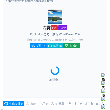
https://lx.yfdxs.com/video/4454.html
龙霄
Lv1
Rec2
以 Nuxt.js 之力，焕新 WordPress 体验
35
38.23W
2
18
14.23W
1.07W
关注
(3)
私信(0)
打赏(1)
加载中…
分享：
生成海报
0
收藏
0
0
0