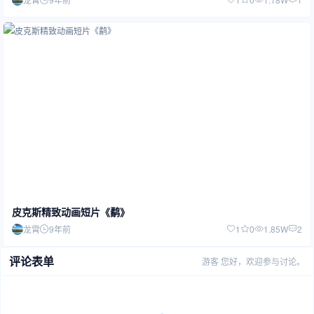
皮克斯精致动画短片《鹬》
龙霄
9年前
1
0
1.85W
2
评论表单
游客
您好，欢迎参与讨论。