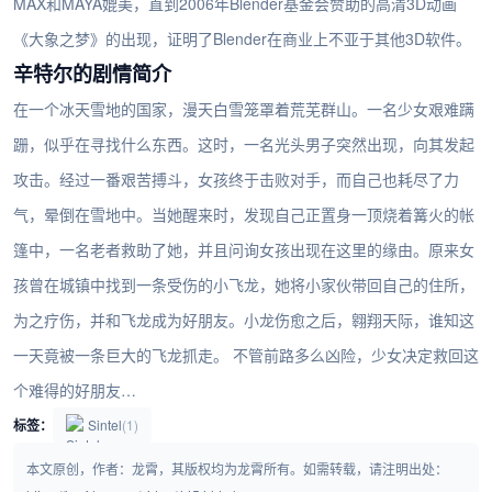
MAX和MAYA媲美，直到2006年Blender基金会赞助的高清3D动画
《大象之梦》的出现，证明了Blender在商业上不亚于其他3D软件。
辛特尔的剧情简介
在一个冰天雪地的国家，漫天白雪笼罩着荒芜群山。一名少女艰难蹒
跚，似乎在寻找什么东西。这时，一名光头男子突然出现，向其发起
攻击。经过一番艰苦搏斗，女孩终于击败对手，而自己也耗尽了力
气，晕倒在雪地中。当她醒来时，发现自己正置身一顶烧着篝火的帐
篷中，一名老者救助了她，并且问询女孩出现在这里的缘由。原来女
孩曾在城镇中找到一条受伤的小飞龙，她将小家伙带回自己的住所，
为之疗伤，并和飞龙成为好朋友。小龙伤愈之后，翱翔天际，谁知这
一天竟被一条巨大的飞龙抓走。 不管前路多么凶险，少女决定救回这
个难得的好朋友…
标签：
Sintel
(1)
本文原创，作者：龙霄，其版权均为龙霄所有。如需转载，请注明出处：