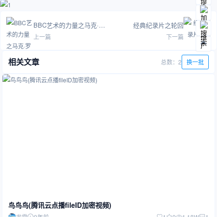
BBC艺术的力量之马克·罗斯科
经典纪录片之轮回
上一篇
下一篇
相关文章
总数：2
换一批
鸟鸟鸟(腾讯云点播fileID加密视频)
龙霄
9年前
1
0
1.18W
1