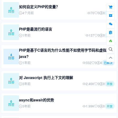
如何自定义PHP的变量？
0
回答
4个月前
70
0
0
开放
PHP是最流行的语言
0
回答
1年前
137
0
0
开放
PHP是基于C语言的为什么性能不如使用字节码和虚拟机的
4
java?
回答
1年前
332
0
4
已解决
对 Javascript 执行上下文的理解
0
回答
3年前
2.46K
0
0
开放
async和await的优势
0
回答
3年前
1.99K
0
0
开放