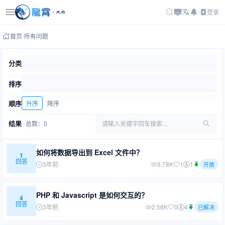
登录
首页
-
所有问题
分类
排序
顺序
升序
降序
结果
总数：0
请输入关键字回车搜索…
如何将数据导出到 Excel 文件中？
1
回答
3年前
3.78K
1
1
开放
PHP 和 Javascript 是如何交互的？
4
回答
3年前
2.58K
0
4
已解决