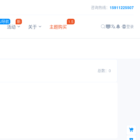
咨询热线：
15911225507
AI导航
新
1.5
活动
关于
主题购买
登录
总数：0