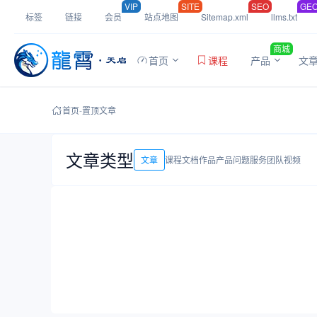
VIP
SITE
SEO
GE
标签
链接
会员
站点地图
Sitemap.xml
llms.txt
商城
首页
课程
产品
文
首页
-
置顶文章
文章类型
文章
课程
文档
作品
产品
问题
服务
团队
视频