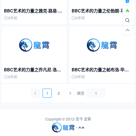
BBC艺术的力量之雅克·路易·大
BBC艺术的力量之伦勃朗·马尔
卫
曼松·里因
9年前
9年前
BBC艺术的力量之乔凡尼·洛伦
BBC艺术的力量之帕布洛·毕加
佐·贝尼尼
索
9年前
9年前
1
2
跳至
Copyright © 2012-至今
龙霄