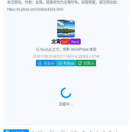
本文原创，作者：龙霄，其版权均为龙霄所有。如需转载，请注明出处：
https://lx.yfdxs.com/video/4424.html
龙霄
Lv1
Rec2
以 Nuxt.js 之力，焕新 WordPress 体验
35
38.21W
2
18
14.23W
1.07W
关注
(3)
私信(0)
打赏(1)
加载中…