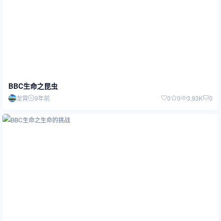
BBC生命之昆虫
龙霄
9年前
0
0
3.93K
0