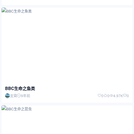
BBC生命之鱼类
龙霄
9年前
0
0
4.97K
0