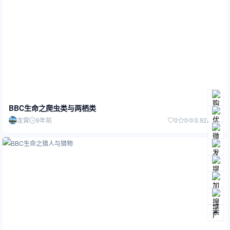
BBC生命之爬虫类与两栖类
龙霄
9年前
0
0
3.92K
0