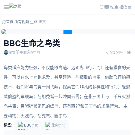
登录
首页
-
所有视频
-
生命
-
正文
视频权限设置有误，请联系管理员。
BBC生命之鸟类
龙霄
生命
9年前
0
0
4.19K
鸟类适应能力极强，不仅能够高速、远距离飞行，而且还有猎食的天
性，可以在水上奔跑求爱，甚至建造一些精致的鸟巢。借助飞行拍摄
技术，我们将与鸟类一同飞翔，探索它们非凡的多样性和行为：躲避
爱偷盗的军舰鸟；与胡秃鹫一起冲向云霄；在非洲湖上与上千只火烈
鸟共舞；目睹铲状尾巴的蜂鸟，还有西??和园丁鸟的求偶行为。 主
要动物：火烈鸟、胡秃鹫、园丁鸟
标签：
BBC
(18)
生命
(11)