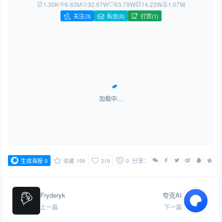
1.30K
6.63M
32.97W
63.79W
14.23W
1.07W
关注
(3)
私信(0)
打赏(1)
加载中…
分享：
生成海报
0
收藏
199
219
0
Fryderyk
夸克AI
上一篇
下一篇