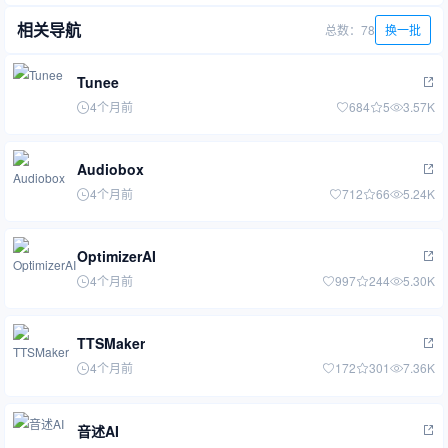
相关导航
总数：78
换一批
Tunee
4个月前
684
5
3.57K
Audiobox
4个月前
712
66
5.24K
OptimizerAI
4个月前
997
244
5.30K
TTSMaker
4个月前
172
301
7.36K
音述AI