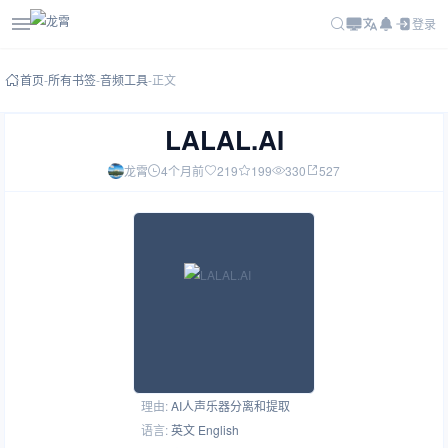
登录
首页
-
所有书签
-
音频工具
-
正文
LALAL.AI
龙霄
4个月前
219
199
330
527
理由:
AI人声乐器分离和提取
语言:
英文 English