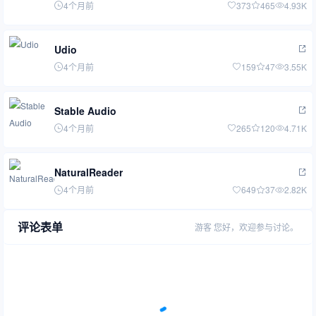
4个月前
373
465
4.93K
Udio
4个月前
159
47
3.55K
Stable Audio
4个月前
265
120
4.71K
NaturalReader
4个月前
649
37
2.82K
评论表单
游客
您好，欢迎参与讨论。