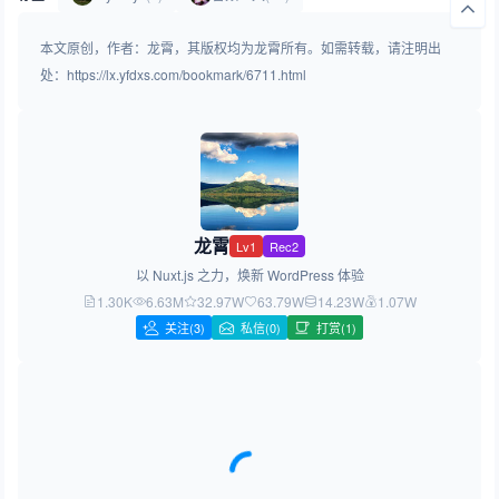
本文原创，作者：龙霄，其版权均为龙霄所有。如需转载，请注明出
处：https://lx.yfdxs.com/bookmark/6711.html
龙霄
Lv1
Rec2
以 Nuxt.js 之力，焕新 WordPress 体验
1.30K
6.63M
32.97W
63.79W
14.23W
1.07W
关注
(3)
私信(0)
打赏(1)