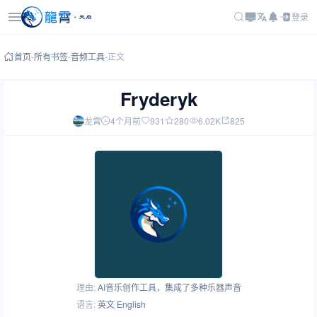
登录
首页
-
所有书签
-
音频工具
-
正文
Fryderyk
龙霄
4个月前
931
280
6.02K
825
理由:
AI音乐创作工具，集成了多种乐器声音
语言:
英文 English