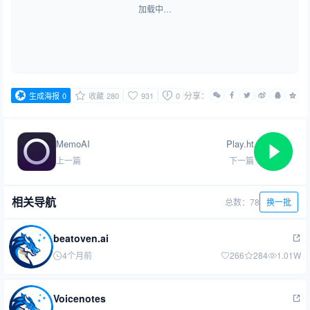
加载中…
分享：
生成海报
0
收藏
280
931
0
MemoAI
Play.ht
上一篇
下一篇
相关导航
总数：78
换一批
beatoven.ai
4个月前
266
284
1.01W
Voicenotes