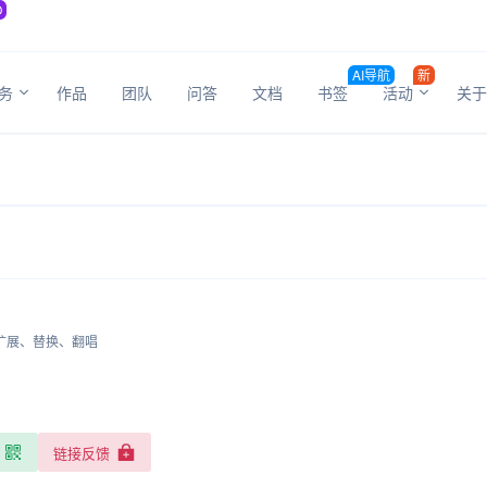
O
AI导航
新
务
作品
团队
问答
文档
书签
活动
关于
持扩展、替换、翻唱
链接反馈