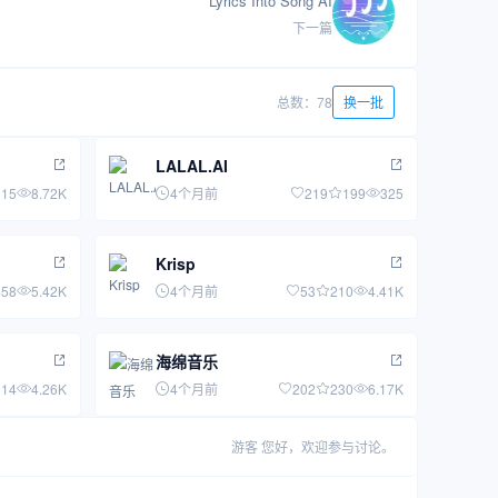
Lyrics Into Song AI
下一篇
总数：78
换一批
LALAL.AI
15
8.72K
4个月前
219
199
325
Krisp
458
5.42K
4个月前
53
210
4.41K
海绵音乐
114
4.26K
4个月前
202
230
6.17K
游客
您好，欢迎参与讨论。