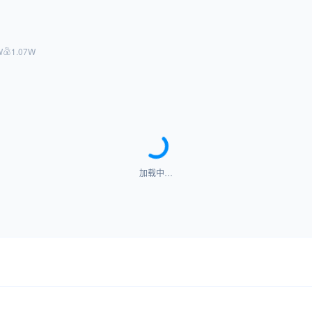
W
1.07W
加载中…