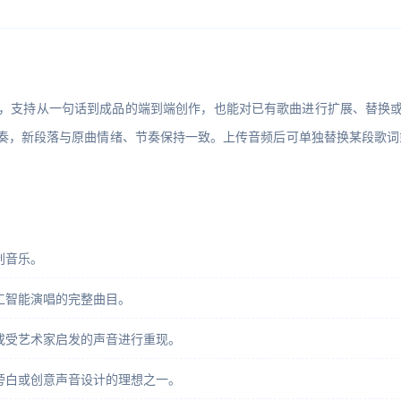
级、免版税，支持从一句话到成品的端到端创作，也能对已有歌曲进行扩展、
奏，新段落与原曲情绪、节奏保持一致。上传音频后可单独替换某段歌词或
。
创音乐。
工智能演唱的完整曲目。
或受艺术家启发的声音进行重现。
旁白或创意声音设计的理想之一。