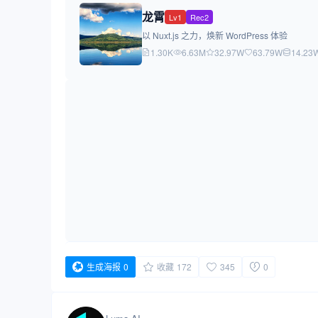
龙霄
Lv1
Rec2
以 Nuxt.js 之力，焕新 WordPress 体验
1.30K
6.63M
32.97W
63.79W
14.23
生成海报
0
收藏
172
345
0