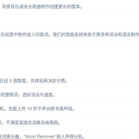
、背景音乐或全长歌曲制作创建更长的版本。
音乐创意中制作迷人的歌词。我们的智能系统有助于跨多种流派和语言制
i/ ，登录每日送 3 首额度，先体验再决定付费。
贴完整歌词，选好流派与速度。
随机，也能上传 10 秒干声训练专属声线。
线试听，不满意直接改词换风格再跑。
部改词换乐器，“Vocal Remover”剥人声得分轨。