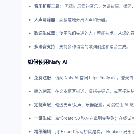
音乐扩展工具
： 无缝扩展您的音乐，为讲故事、循环
人声清除器
：高精度地分离人声和乐器。
歌词生成器
：使用我们先进的人工智能技术，从您的
多语言支持
：支持多种语言的歌词创建和语音生成。
如何使用Nafy AI
免费注册
：访问 Nafy AI 官网 https://nafy.a
输入创意
：在文本框写描述、情绪关键词，或直接粘
定制声层
：勾选男声/女声、乐器配置，可跳过让 AI 
一键生成
：点“Create”30 秒左右拿到完整歌；在
精细编辑
：用“Extend”续写桥段尾奏，“Replace”局