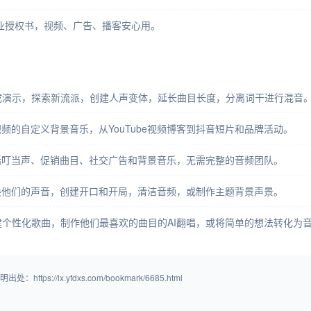
附带商业授权书，视频、广告、播客安心用。
速生成演示，探索新流派，创建人声变体，延长曲目长度，分离词干进行混音
频的自定义背景音乐，从YouTube视频博客到抖音短片和品牌活动。
括叮当声、促销曲目、社交广告和背景音乐，无需完整的音频团队。
换他们的声音，创建开口和开局，清洁音频，或制作主题背景声景。
合创建个性化歌曲，制作他们最喜欢的曲目的AI翻唱，或将简单的想法转化为
/lx.yfdxs.com/bookmark/6685.html