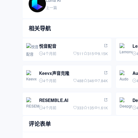
Luma AI
上一篇
相关导航
悦音配音
Le
4个月前
511
315
9.15K
Keevx声音克隆
Au
4个月前
488
346
7.84K
RESEMBLE.AI
De
4个月前
333
135
1.61K
评论表单