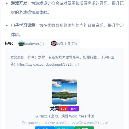
游戏开发
：
为游戏设计符合游戏氛围和情感需求的音乐，提升玩
家的游戏感知和体验。
电子学习课程
：
为在线教育视频添加恰当的背景音乐，提升学习
体验。
标签：
beatoven.
(1)
音频工具
(79)
本文原创，作者：龙霄，其版权均为龙霄所有。如需转载，请注明出
处：https://lx.yfdxs.com/bookmark/6726.html
龙霄
Lv1
Rec2
以 Nuxt.js 之力，焕新 WordPress 体验
1.30K
6.63M
32.97W
63.79W
14.23W
1.07W