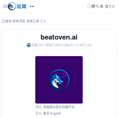
登录
首页
-
所有书签
-
音频工具
-
正文
beatoven.ai
龙霄
4个月前
266
284
1.01W
129
理由:
免版税AI音乐创建平台
语言:
英文 English