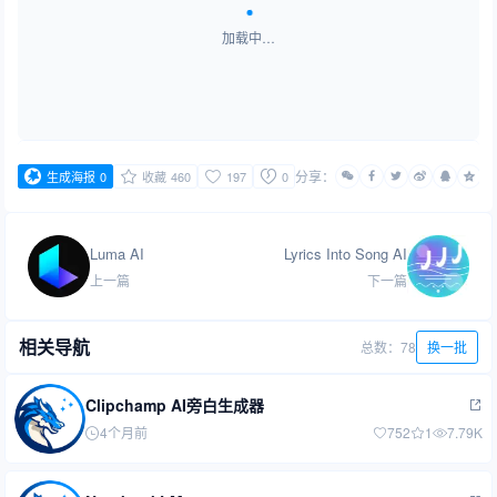
加载中…
分享：
生成海报
0
收藏
460
197
0
Luma AI
Lyrics Into Song AI
上一篇
下一篇
相关导航
总数：78
换一批
Clipchamp AI旁白生成器
4个月前
752
1
7.79K