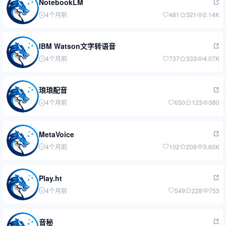
NotebookLM
4个月前
481
321
2.14K
IBM Watson文字转语音
4个月前
737
333
4.07K
琅琅配音
4个月前
650
123
380
MetaVoice
4个月前
102
208
3.60K
Play.ht
4个月前
549
228
753
音秘