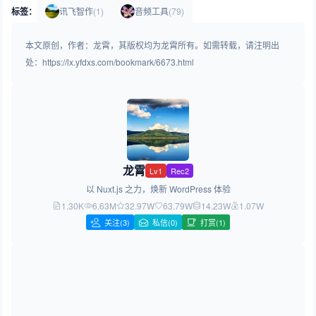
标签：
讯飞智作
(1)
音频工具
(79)
本文原创，作者：龙霄，其版权均为龙霄所有。如需转载，请注明出
处：https://lx.yfdxs.com/bookmark/6673.html
龙霄
Lv1
Rec2
以 Nuxt.js 之力，焕新 WordPress 体验
1.30K
6.63M
32.97W
63.79W
14.23W
1.07W
关注
(3)
私信(0)
打赏(1)