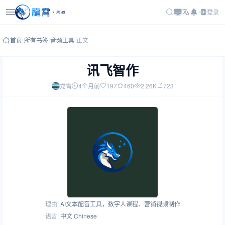
登录
首页
-
所有书签
-
音频工具
-
正文
讯飞智作
龙霄
4个月前
197
460
2.26K
723
理由:
AI文本配音工具，数字人课程、营销视频制作
语言:
中文 Chinese