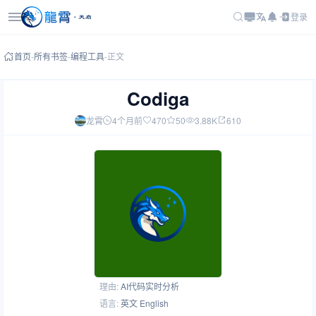
登录
首页
-
所有书签
-
编程工具
-
正文
Codiga
龙霄
4个月前
470
50
3.88K
610
理由:
AI代码实时分析
语言:
英文 English