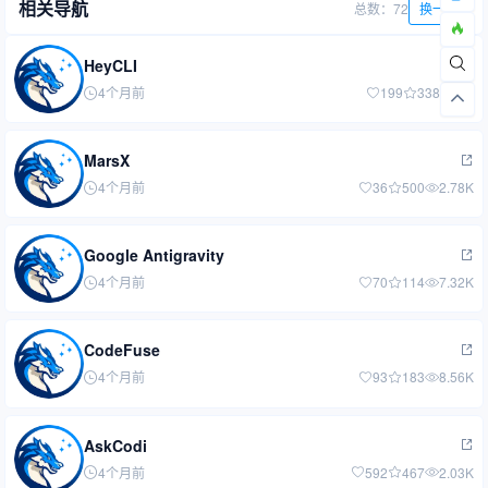
相关导航
总数：72
换一批
HeyCLI
4个月前
199
338
1W
MarsX
4个月前
36
500
2.78K
Google Antigravity
4个月前
70
114
7.32K
CodeFuse
4个月前
93
183
8.56K
AskCodi
4个月前
592
467
2.03K