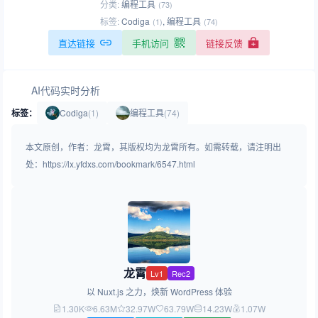
分类:
编程工具
(73)
标签:
Codiga
,
编程工具
(1)
(74)
直达链接
手机访问
链接反馈
AI代码实时分析
标签：
Codiga
(1)
编程工具
(74)
本文原创，作者：龙霄，其版权均为龙霄所有。如需转载，请注明出
处：https://lx.yfdxs.com/bookmark/6547.html
龙霄
Lv1
Rec2
以 Nuxt.js 之力，焕新 WordPress 体验
1.30K
6.63M
32.97W
63.79W
14.23W
1.07W