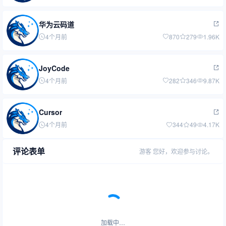
华为云码道
4个月前
870
279
1.96K
JoyCode
4个月前
282
346
9.87K
Cursor
4个月前
344
49
4.17K
评论表单
游客
您好，欢迎参与讨论。
加载中…