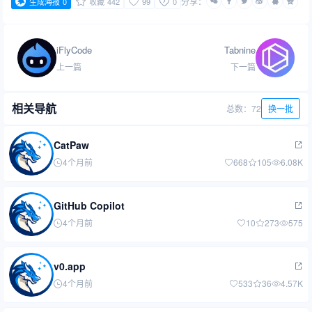
分享：
生成海报
0
收藏
442
99
0
iFlyCode
Tabnine
上一篇
下一篇
相关导航
总数：72
换一批
CatPaw
4个月前
668
105
6.08K
GitHub Copilot
4个月前
10
273
575
v0.app
4个月前
533
36
4.57K