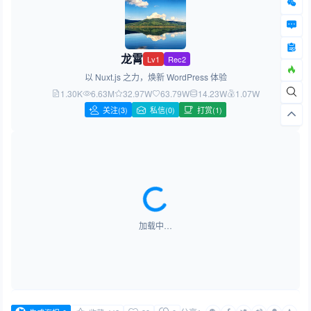
龙霄
Lv1
Rec2
以 Nuxt.js 之力，焕新 WordPress 体验
1.30K
6.63M
32.97W
63.79W
14.23W
1.07W
关注
(3)
私信(0)
打赏(1)
加载中…