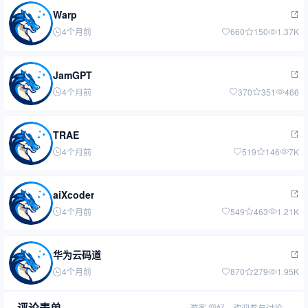
Warp
4个月前
660
150
1.37K
JamGPT
4个月前
370
351
466
TRAE
4个月前
519
146
7K
aiXcoder
4个月前
549
463
1.21K
华为云码道
4个月前
870
279
1.95K
评论表单
游客
您好，欢迎参与讨论。