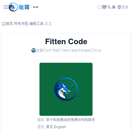
登录
首页
-
所有书签
-
编程工具
-
正文
Fitten Code
龙霄
4个月前
99
442
9.84K
514
理由:
非十科技推出的免费AI代码助手
语言:
英文 English