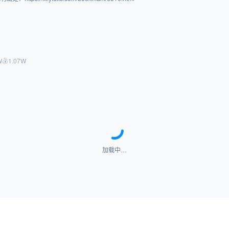
W
1.07W
加载中…