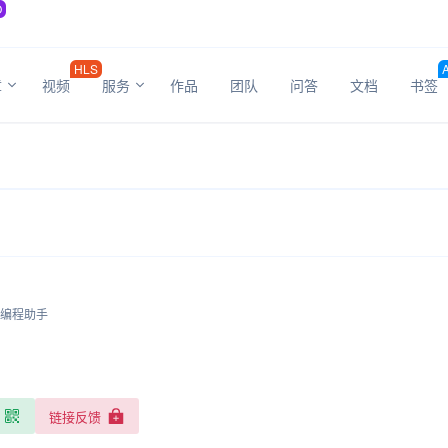
O
HLS
章
视频
服务
作品
团队
问答
文档
书签
I编程助手
)
链接反馈