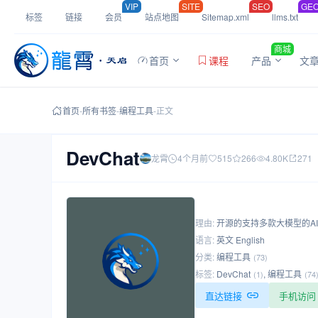
VIP
SITE
SEO
GE
标签
链接
会员
站点地图
Sitemap.xml
llms.txt
商城
首页
课程
产品
文
首页
-
所有书签
-
编程工具
-
正文
DevChat
龙霄
4个月前
515
266
4.80K
271
理由:
开源的支持多款大模型的A
语言:
英文 English
分类:
编程工具
(73)
标签:
DevChat
,
编程工具
(1)
(74
直达链接
手机访问