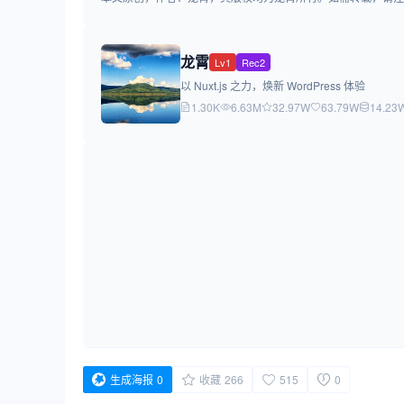
龙霄
Lv1
Rec2
以 Nuxt.js 之力，焕新 WordPress 体验
1.30K
6.63M
32.97W
63.79W
14.23
生成海报
0
收藏
266
515
0