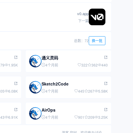
v0.app
下一篇
总数：72
换一批
通义灵码
279
1.95K
4个月前
322
362
440
Sketch2Code
105
6.08K
4个月前
445
267
5.58K
AirOps
443
6.91K
4个月前
901
209
3.25K
游客
您好，欢迎参与讨论。