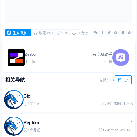
分享：
生成海报
0
收藏
259
276
0
Zeabur
百度AI助手
上一篇
下一篇
相关导航
总数：64
换一批
Cici
4个月前
279
209
4.20K
Replika
4个月前
199
195
9.12K