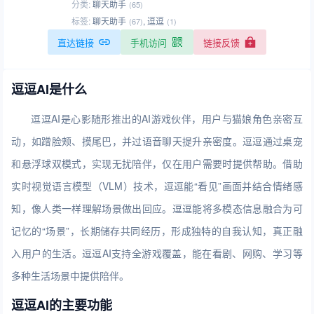
分类:
聊天助手
(65)
标签:
聊天助手
,
逗逗
(67)
(1)
直达链接
手机访问
链接反馈
逗逗AI是什么
逗逗AI是心影随形推出的AI游戏伙伴，用户与猫娘角色亲密互
动，如蹭脸颊、摸尾巴，并过语音聊天提升亲密度。逗逗通过桌宠
和悬浮球双模式，实现无扰陪伴，仅在用户需要时提供帮助。借助
实时视觉语言模型（VLM）技术，逗逗能“看见”画面并结合情绪感
知，像人类一样理解场景做出回应。逗逗能将多模态信息融合为可
记忆的“场景”，长期储存共同经历，形成独特的自我认知，真正融
入用户的生活。逗逗AI支持全游戏覆盖，能在看剧、网购、学习等
多种生活场景中提供陪伴。
逗逗AI的主要功能