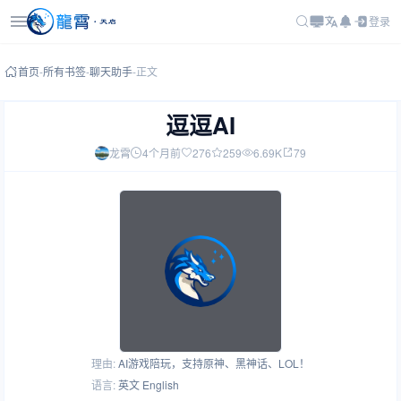
登录
首页
-
所有书签
-
聊天助手
-
正文
逗逗AI
龙霄
4个月前
276
259
6.69K
79
理由:
AI游戏陪玩，支持原神、黑神话、LOL！
语言:
英文 English