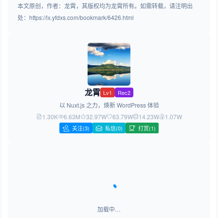
本文原创，作者：龙霄，其版权均为龙霄所有。如需转载，请注明出
处：https://lx.yfdxs.com/bookmark/6426.html
龙霄
Lv1
Rec2
以 Nuxt.js 之力，焕新 WordPress 体验
1.30K
6.63M
32.97W
63.79W
14.23W
1.07W
关注
(3)
私信(0)
打赏(1)
加载中…