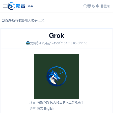
登录
首页
-
所有书签
-
聊天助手
-
正文
Grok
龙霄
4个月前
453
164
3.65K
146
理由:
马斯克旗下xAI推出的人工智能助手
语言:
英文 English