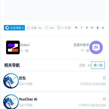
分享：
生成海报
0
收藏
164
453
0
Zeabur
百度AI助手
上一篇
下一篇
相关导航
总数：64
换一批
豆包
4个月前
573
12
9.43K
YouChat AI
4个月前
370
163
2.30K