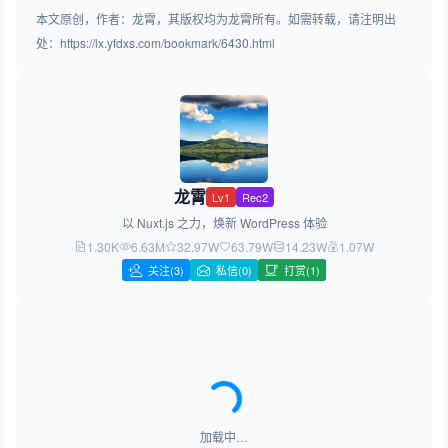
本文原创，作者：龙霄，其版权均为龙霄所有。如需转载，请注明出
处：https://lx.yfdxs.com/bookmark/6430.html
龙霄
Lv1
Rec2
以 Nuxt.js 之力，焕新 WordPress 体验
1.30K
6.63M
32.97W
63.79W
14.23W
1.07W
关注
(3)
私信(0)
打赏(1)
加载中…