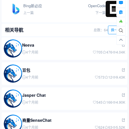
Bing新必应
OpenCode
上一篇
下一篇
相关导航
总数：64
换一批
Neeva
4个月前
705
476
4.04K
豆包
4个月前
573
12
9.43K
Jasper Chat
4个月前
545
166
4.90K
商量SenseChat
4个月前
624
63
5.52K