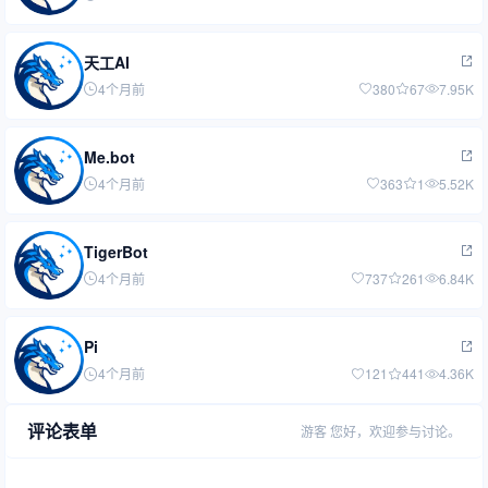
天工AI
4个月前
380
67
7.95K
Me.bot
4个月前
363
1
5.52K
TigerBot
4个月前
737
261
6.84K
Pi
4个月前
121
441
4.36K
评论表单
游客
您好，欢迎参与讨论。