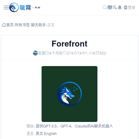
登录
首页
-
所有书签
-
聊天助手
-
正文
Forefront
龙霄
4个月前
274
74
1.11K
652
理由:
提供GPT-3.5、GPT-4、Claude的AI聊天机器人
语言:
英文 English