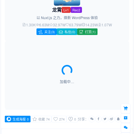
龙霄
Lv1
Rec2
以 Nuxt.js 之力，焕新 WordPress 体验
1.30K
6.63M
32.97W
63.79W
14.23W
1.07W
关注
(3)
私信(0)
打赏(1)
加载中…
分享：
生成海报
0
收藏
74
274
0