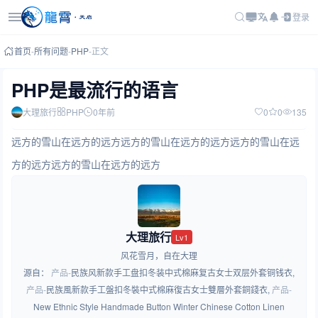
登录
首页
-
所有问题
-
PHP
-
正文
PHP是最流行的语言
大理旅行
PHP
0年前
0
0
135
远方的雪山在远方的远方远方的雪山在远方的远方远方的雪山在远
方的远方远方的雪山在远方的远方
大理旅行
Lv1
风花雪月，自在大理
源自：
产品-
民族风新款手工盘扣冬装中式棉麻复古女士双层外套铜钱衣
,
产品-
民族風新款手工盤扣冬裝中式棉麻復古女士雙層外套銅錢衣
,
产品-
New Ethnic Style Handmade Button Winter Chinese Cotton Linen