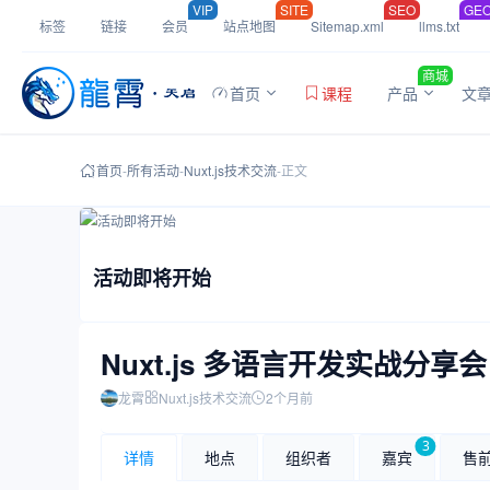
VIP
SITE
SEO
GE
标签
链接
会员
站点地图
Sitemap.xml
llms.txt
商城
首页
课程
产品
文
首页
-
所有活动
-
Nuxt.js技术交流
-
正文
活动即将开始
Nuxt.js 多语言开发实战分享会
龙霄
Nuxt.js技术交流
2个月前
3
详情
地点
组织者
嘉宾
售