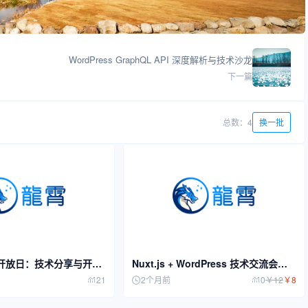
WordPress GraphQL API 深度解析与技术沙龙
下一篇
总数：4
换一批
 社区开放日：技术分享与开源
Nuxt.js + WordPress 技术交流会：
探索现代 Web 开发新范式
21
2个月前
0
￥
12
￥
8