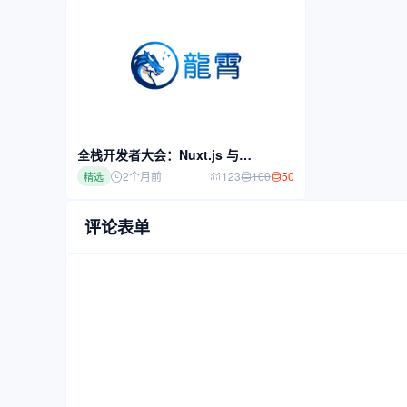
全栈开发者大会：Nuxt.js 与
WordPress 的融合之道
100
50
2个月前
123
精选
评论表单