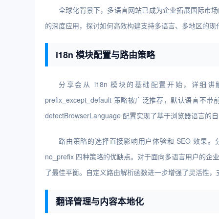
全球化背景下，多语言网站已成为企业拓展国际市场的标配。本
的深度应用，探讨如何高效构建支持多语言、多地区的现代化
策略
i18n 模块配置与路由策略
化
分享会从 i18n 模块的基础配置开始，详细讲解了 lo
prefix_except_default 策略被广泛推荐，默
detectBrowserLanguage 配置实现了基于浏览
路由策略的选择直接影响用户体验和 SEO 效果。分享会对比了 pre
no_prefix 四种策略的优缺点。对于面向多语言用户的企业网站，p
了最佳平衡。自定义路由解析函数进一步增强了灵活性，
翻译管理与内容本地化