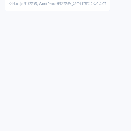
师…
Nuxt.js技术交流
, WordPress建站交流
2个月前
0
0
977