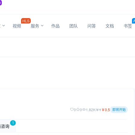
O
HLS
章
视频
服务
作品
团队
问答
文档
书签
0
0
1.82K
￥
1
￥
0.5
即将开始
1
前咨询