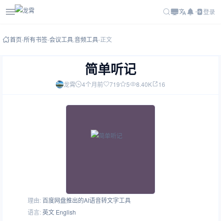
登录
首页
-
所有书签
-
会议工具
,
音频工具
-
正文
简单听记
龙霄
4个月前
719
5
8.40K
16
理由:
百度网盘推出的AI语音转文字工具
语言:
英文 English