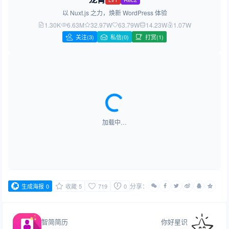
以 Nuxt.js 之力，焕新 WordPress 体验
1.30K
6.63M
32.97W
63.79W
14.23W
1.07W
关注
(3)
私信(0)
打赏(1)
加载中…
分享：
生成海报
0
收藏
5
719
0
智简简历
你好星识