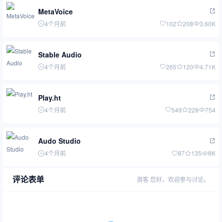
MetaVoice
4个月前
102
208
3.60K
Stable Audio
4个月前
265
120
4.71K
Play.ht
4个月前
549
228
754
Audo Studio
4个月前
87
135
8K
评论表单
游客
您好，欢迎参与讨论。