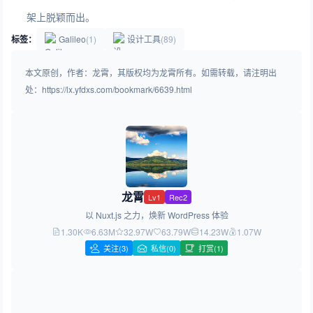
架上脱颖而出。
标签：
Galileo
(1)
设计工具
(89)
本文原创，作者：龙霄，其版权均为龙霄所有。如需转载，请注明出
处：https://lx.yfdxs.com/bookmark/6639.html
龙霄
Lv1
Rec2
以 Nuxt.js 之力，焕新 WordPress 体验
1.30K
6.63M
32.97W
63.79W
14.23W
1.07W
关注
(3)
私信(0)
打赏(1)