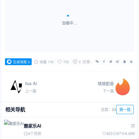
加载中…
分享：
生成海报
0
收藏
178
703
0
Ilus AI
琅琅配音
上一篇
下一篇
相关导航
总数：88
换一批
酷家乐AI
4个月前
463
67
4.49K