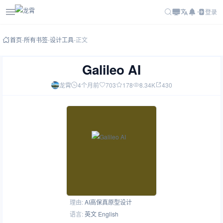
登录
首页
-
所有书签
-
设计工具
-
正文
Galileo AI
龙霄
4个月前
703
178
8.34K
430
理由:
AI高保真原型设计
语言:
英文 English