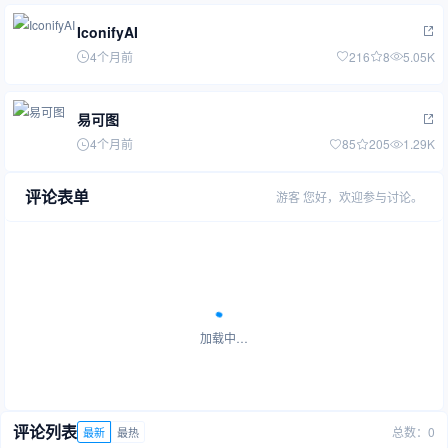
IconifyAI
4个月前
216
8
5.05K
易可图
4个月前
85
205
1.29K
评论表单
游客
您好，欢迎参与讨论。
加载中…
评论列表
总数：0
最新
最热