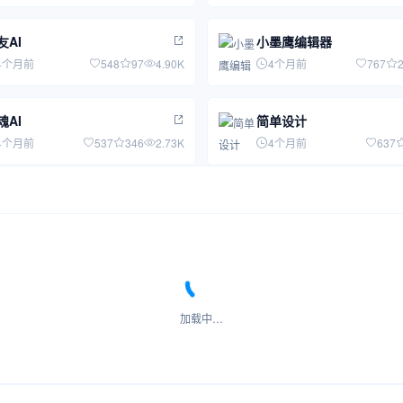
友AI
小墨鹰编辑器
4个月前
548
97
4.90K
4个月前
767
魂AI
简单设计
4个月前
537
346
2.73K
4个月前
637
加载中…