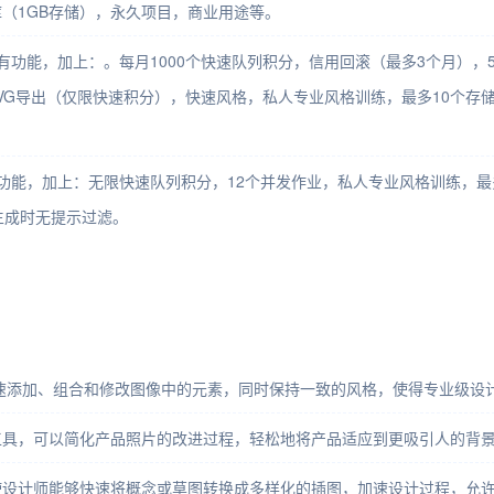
（1GB存储），永久项目，商业用途等。
所有功能，加上：。每月1000个快速队列积分，信用回滚（最多3个月）
），SVG导出（仅限快速积分），快速风格，私人专业风格训练，最多10个
有功能，加上：无限快速队列积分，12个并发作业，私人专业风格训练，最
像生成时无提示过滤。
可以快速添加、组合和修改图像中的元素，同时保持一致的风格，使得专业级
图像”工具，可以简化产品照片的改进过程，轻松地将产品适应到更吸引人的
”功能使设计师能够快速将概念或草图转换成多样化的插图，加速设计过程，