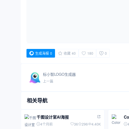
生成海报
0
收藏
40
180
0
标小智LOGO生成器
上一篇
相关导航
千图设计室AI海报
Co
4个月前
36
296
4.40K