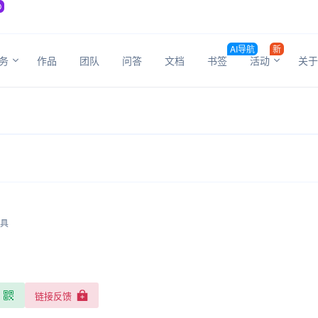
O
AI导航
新
务
作品
团队
问答
文档
书签
活动
关于
工具
链接反馈