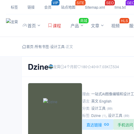
VIP
SITE
SEO
GE
标签
链接
会员
站点地图
Sitemap.xml
llms.txt
商城
HLS
首页
课程
产品
文章
视频
服
首页
-
所有书签
-
设计工具
-
正文
Dzine
龙霄
4个月前
180
40
7.03K
534
理由:
一站式AI图像编辑和设计
语言:
英文 English
分类:
设计工具
(89)
标签:
Dzine
,
设计工具
(1)
(89)
直达链接
手机访问