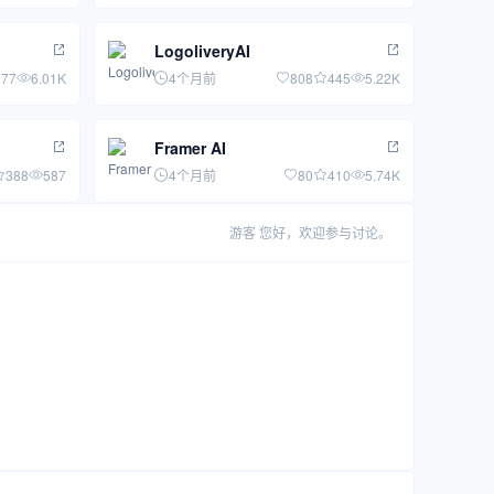
LogoliveryAI
277
6.01K
4个月前
808
445
5.22K
Framer AI
388
587
4个月前
80
410
5.74K
游客
您好，欢迎参与讨论。