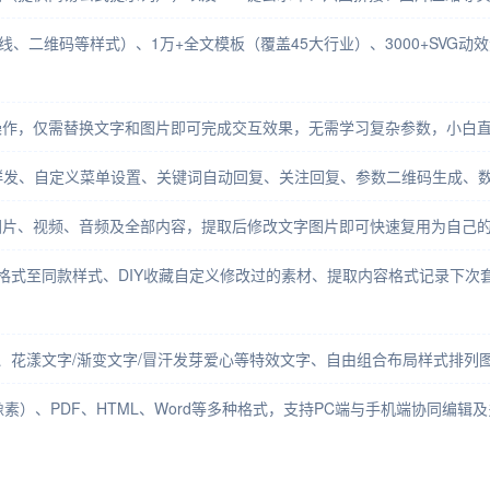
、二维码等样式）、1万+全文模板（覆盖45大行业）、3000+SVG动效
操作，仅需替换文字和图片即可完成交互效果，无需学习复杂参数，小白
时群发、自定义菜单设置、关键词自动回复、关注回复、参数二维码生成、
图片、视频、音频及全部内容，提取后修改文字图片即可快速复用为自己
递格式至同款样式、DIY收藏自定义修改过的素材、提取内容格式记录下
式、花漾文字/渐变文字/冒汗发芽爱心等特效文字、自由组合布局样式排列
素）、PDF、HTML、Word等多种格式，支持PC端与手机端协同编辑