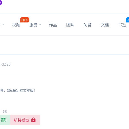
O
HLS
章
视频
服务
作品
团队
问答
文档
书签
5K
25
具，30s搞定推文排版！
具
(89)
链接反馈