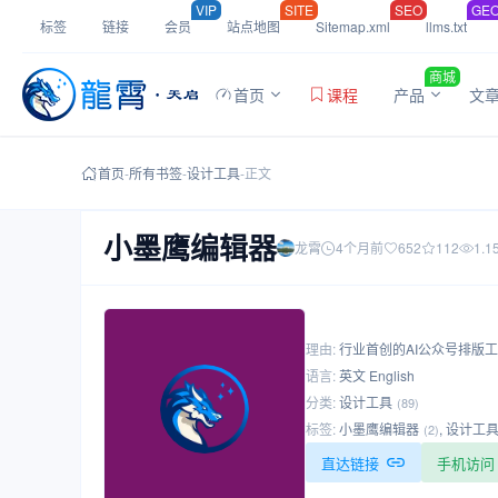
VIP
SITE
SEO
GE
标签
链接
会员
站点地图
Sitemap.xml
llms.txt
商城
首页
课程
产品
文
首页
-
所有书签
-
设计工具
-
正文
小墨鹰编辑器
龙霄
4个月前
652
112
1.1
理由:
行业首创的AI公众号排版工
语言:
英文 English
分类:
设计工具
(89)
标签:
小墨鹰编辑器
,
设计工
(2)
直达链接
手机访问