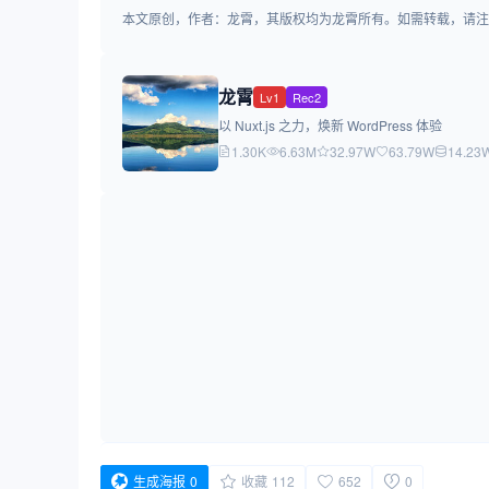
本文原创，作者：龙霄，其版权均为龙霄所有。如需转载，请注明出处：https:/
龙霄
Lv1
Rec2
以 Nuxt.js 之力，焕新 WordPress 体验
1.30K
6.63M
32.97W
63.79W
14.23
生成海报
0
收藏
112
652
0