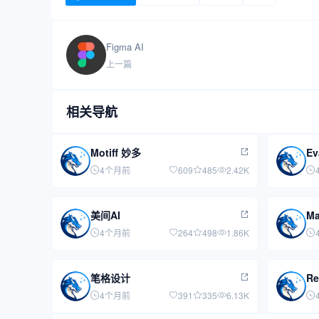
Figma AI
上一篇
相关导航
Motiff 妙多
Ev
4个月前
609
485
2.42K
美间AI
Ma
4个月前
264
498
1.86K
笔格设计
Re
4个月前
391
335
6.13K