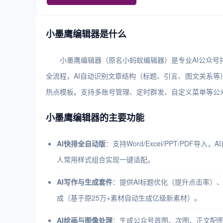
小墨鹰编辑器是什么
小墨鹰编辑器（原名小蚂蚁编辑器）是专业AI公众号排
全流程，AI自动识别文章结构（标题、引言、图文关系等）
热点模板。支持多账号管理、定时群发、自定义菜单等公众
小墨鹰编辑器的主要功能
AI快排全自动版
：支持Word/Excel/PPT/P
人常用样式组合实现一键适配。
AI写作与生成套件
：提供AI标题优化（提升点击率）
成（基于原25万+素材自动生成亿级新素材）。
AI绘画与图像处理
：生成公众号首图、次图、正文配图