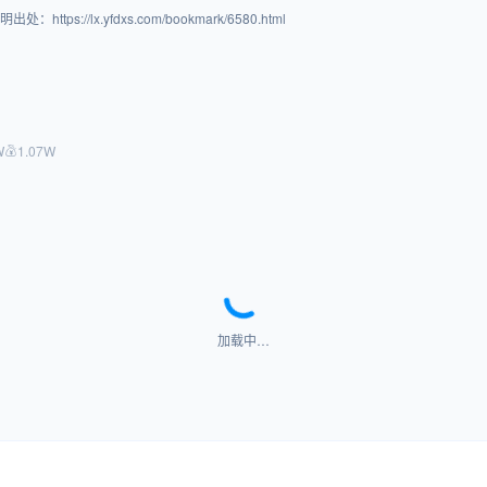
/lx.yfdxs.com/bookmark/6580.html
W
1.07W
加载中…