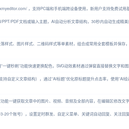
www.xmyeditor.com/ ，支持PC端和手机端跨设备使用，新用户支
xcel/PPT/PDF文档或输入主题，AI自动分析文章结构，30秒内自动
落样式、图片样式、二维码样式等单素材，组合成常用全套模板并保存，
用”一键秒刷”功能快速更换配色，SVG动效素材通过弹窗直接替换文字和图
支持自定义文章结构），通过”AI标题”优化原标题提升点击率，使用”AI绘
取功能一键获取文章中的图片、视频、音频及全部内容，在编辑区修改文
3-20个账号），设置定时群发、自定义菜单、关键词自动回复、关注回