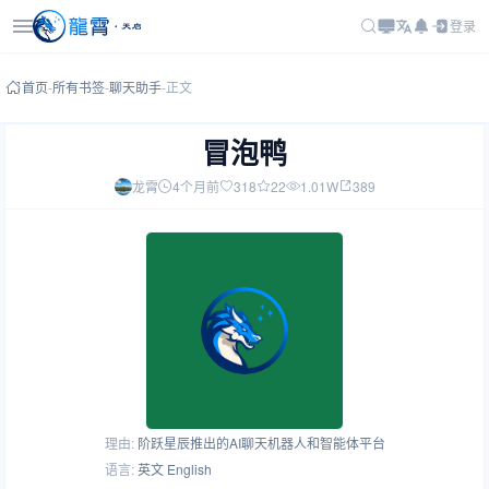
登录
首页
-
所有书签
-
聊天助手
-
正文
冒泡鸭
龙霄
4个月前
318
22
1.01W
389
理由:
阶跃星辰推出的AI聊天机器人和智能体平台
语言:
英文 English