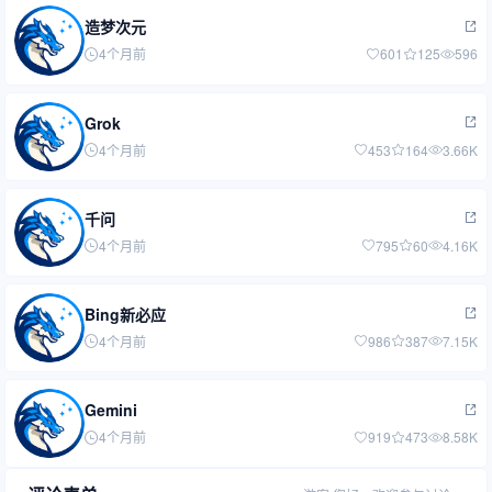
造梦次元
4个月前
601
125
596
Grok
4个月前
453
164
3.66K
千问
4个月前
795
60
4.16K
Bing新必应
4个月前
986
387
7.15K
Gemini
4个月前
919
473
8.58K