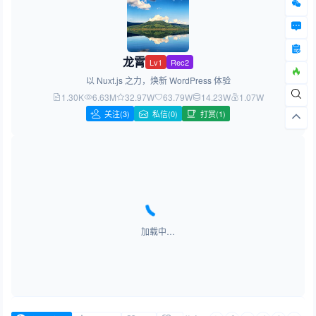
龙霄
Lv1
Rec2
以 Nuxt.js 之力，焕新 WordPress 体验
1.30K
6.63M
32.97W
63.79W
14.23W
1.07W
关注
(3)
私信(0)
打赏(1)
加载中…