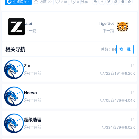
分享：
生成海报
1
收藏
22
318
0
Z.ai
TigerBot
上一篇
下一篇
相关导航
总数：64
换一批
Z.ai
4个月前
722
191
9.20K
Neeva
4个月前
705
476
4.04K
超级助理
4个月前
334
79
9.02K