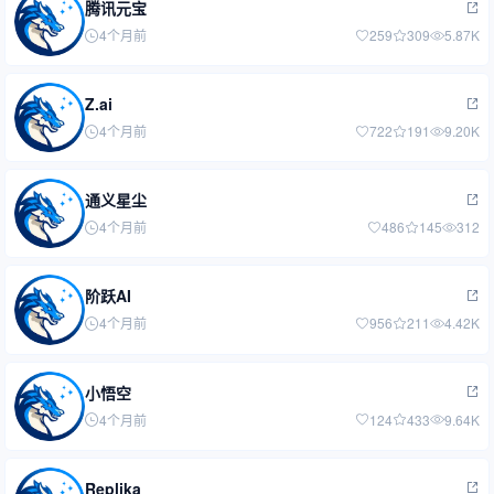
腾讯元宝
4个月前
259
309
5.87K
Z.ai
4个月前
722
191
9.20K
通义星尘
4个月前
486
145
312
阶跃AI
4个月前
956
211
4.42K
小悟空
4个月前
124
433
9.64K
Replika