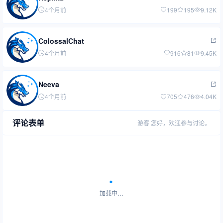
4个月前
199
195
9.12K
ColossalChat
4个月前
916
81
9.45K
Neeva
4个月前
705
476
4.04K
评论表单
游客
您好，欢迎参与讨论。
加载中…