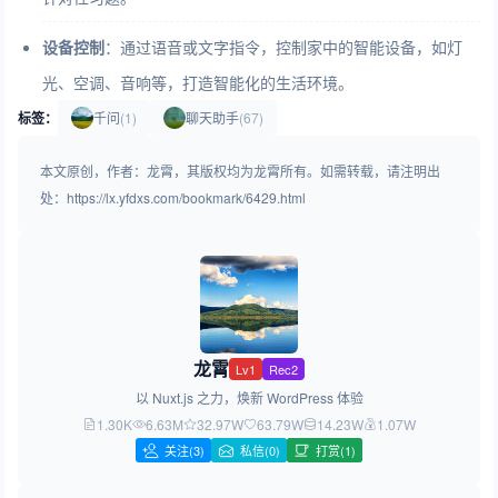
设备控制
：通过语音或文字指令，控制家中的智能设备，如灯
光、空调、音响等，打造智能化的生活环境。
标签：
千问
(1)
聊天助手
(67)
本文原创，作者：龙霄，其版权均为龙霄所有。如需转载，请注明出
处：https://lx.yfdxs.com/bookmark/6429.html
龙霄
Lv1
Rec2
以 Nuxt.js 之力，焕新 WordPress 体验
1.30K
6.63M
32.97W
63.79W
14.23W
1.07W
关注
(3)
私信(0)
打赏(1)