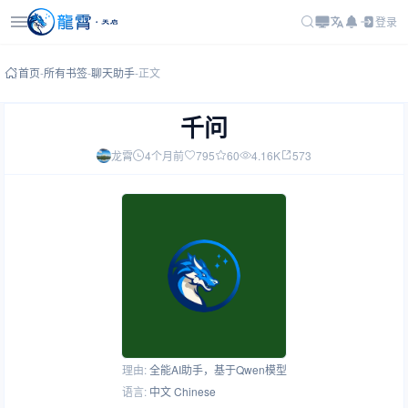
登录
首页
-
所有书签
-
聊天助手
-
正文
千问
龙霄
4个月前
795
60
4.16K
573
理由:
全能AI助手，基于Qwen模型
语言:
中文 Chinese