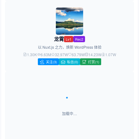
龙霄
Lv1
Rec2
以 Nuxt.js 之力，焕新 WordPress 体验
1.30K
6.63M
32.97W
63.79W
14.23W
1.07W
关注
(3)
私信(0)
打赏(1)
加载中…