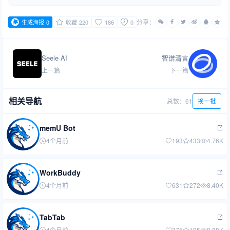
分享：
生成海报
0
收藏
220
186
0
Seele AI
智谱清言
上一篇
下一篇
相关导航
总数：61
换一批
memU Bot
4个月前
193
433
4.76K
WorkBuddy
4个月前
631
272
8.40K
TabTab
4个月前
375
105
8.88K