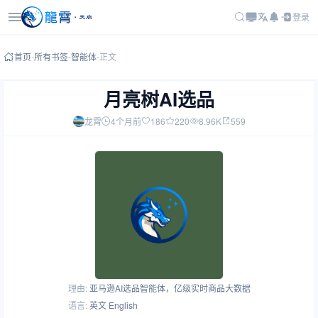
登录
首页
-
所有书签
-
智能体
-
正文
月亮树AI选品
龙霄
4个月前
186
220
8.96K
559
理由:
亚马逊AI选品智能体，亿级实时商品大数据
语言:
英文 English