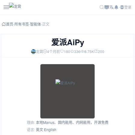
登录
首页
-
所有书签
-
智能体
-
正文
爱派AiPy
龙霄
4个月前
180
336
8.75K
200
理由:
本地Manus、国内能用、内网能用，开源免费
语言:
英文 English