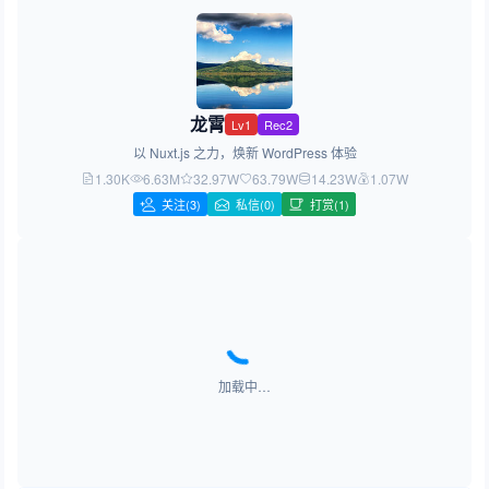
龙霄
Lv1
Rec2
以 Nuxt.js 之力，焕新 WordPress 体验
1.30K
6.63M
32.97W
63.79W
14.23W
1.07W
关注
(3)
私信(0)
打赏(1)
加载中…