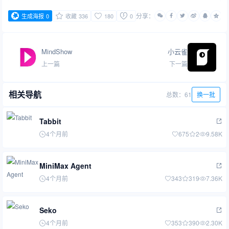
分享：
生成海报
0
收藏
336
180
0
MindShow
小云雀
上一篇
下一篇
相关导航
总数：61
换一批
Tabbit
4个月前
675
2
9.58K
MiniMax Agent
4个月前
343
319
7.36K
Seko
4个月前
353
390
2.30K