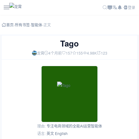
登录
首页
-
所有书签
-
智能体
-
正文
Tago
龙霄
4个月前
157
155
4.98K
123
理由:
专注电商领域的全能AI运营智能体
语言:
英文 English