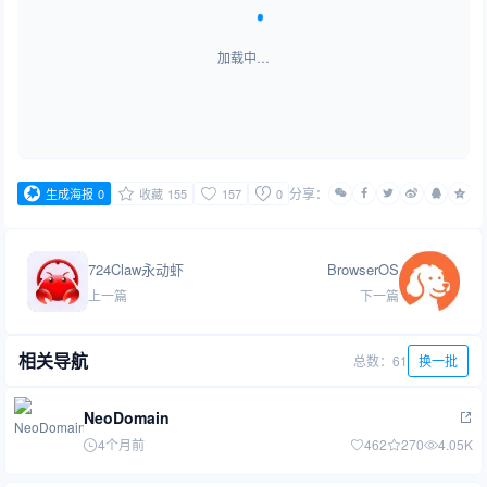
加载中…
分享：
生成海报
0
收藏
155
157
0
724Claw永动虾
BrowserOS
上一篇
下一篇
相关导航
总数：61
换一批
NeoDomain
4个月前
462
270
4.05K