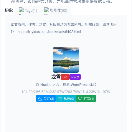
品监控、市场趋势分析，为电商运营决策提供数据支持。
标签：
Tago
(1)
智能体
(62)
本文原创，作者：龙霄，其版权均为龙霄所有。如需转载，请注明出
处：https://lx.yfdxs.com/bookmark/6402.html
龙霄
Lv1
Rec2
以 Nuxt.js 之力，焕新 WordPress 体验
1.30K
6.63M
32.97W
63.79W
14.23W
1.07W
关注
(3)
私信(0)
打赏(1)