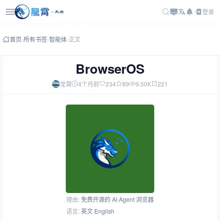
登录
首页
-
所有书签
-
智能体
-
正文
BrowserOS
龙霄
4个月前
234
89
9.50K
221
理由:
免费开源的 AI Agent 浏览器
语言:
英文 English