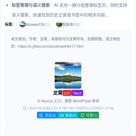
标签管理与语义搜索
：AI 支持一键分组整理标签页，同时支持
语义搜索，快速找到历史记录或书签中的相关内容。
标签：
BrowserOS
(1)
智能体
(62)
本文原创，作者：龙霄，其版权均为龙霄所有。如需转载，请注明出
处：https://lx.yfdxs.com/bookmark/6417.html
龙霄
Lv1
Rec2
以 Nuxt.js 之力，焕新 WordPress 体验
1.30K
6.63M
32.97W
63.79W
14.23W
1.07W
关注
(3)
私信(0)
打赏(1)