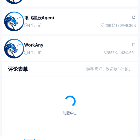
讯飞星辰Agent
4个月前
206
170
9.36K
WorkAny
4个月前
856
143
631
评论表单
游客
您好，欢迎参与讨论。
加载中…