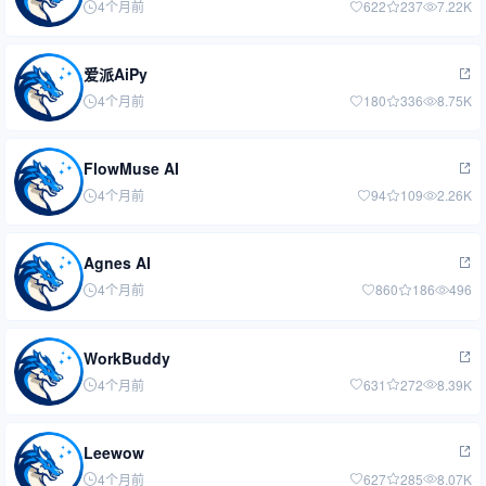
4个月前
622
237
7.22K
爱派AiPy
4个月前
180
336
8.75K
FlowMuse AI
4个月前
94
109
2.26K
Agnes AI
4个月前
860
186
496
WorkBuddy
4个月前
631
272
8.39K
Leewow
4个月前
627
285
8.07K