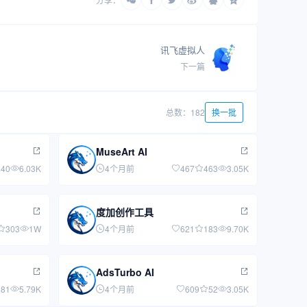
讯飞虚拟人
下一篇
总数：182
换一批
MuseArt AI
440
6.03K
4个月前
467
463
3.05K
度加创作工具
303
1W
4个月前
621
183
9.70K
AdsTurbo AI
281
5.79K
4个月前
609
52
3.05K