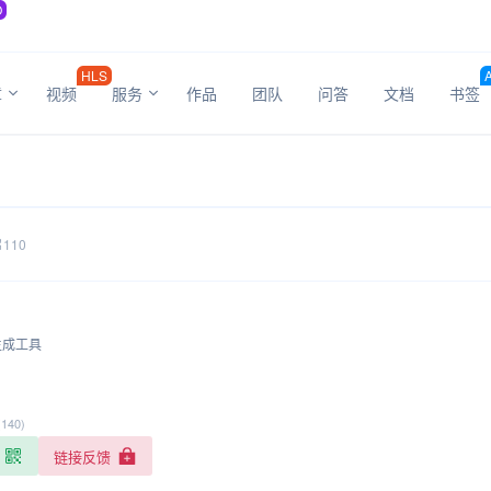
O
HLS
章
视频
服务
作品
团队
问答
文档
书签
110
生成工具
(140)
链接反馈