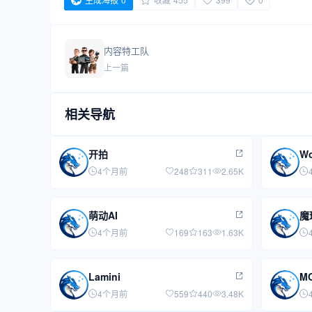
内容特工队
上一篇
相关导航
开拍
Wo
4个月前
248
311
2.65K
萌动AI
魔
4个月前
169
163
1.63K
Lamini
M
4个月前
559
440
3.48K