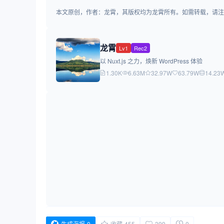
本文原创，作者：龙霄，其版权均为龙霄所有。如需转载，请注明出处：https:/
龙霄
Lv1
Rec2
以 Nuxt.js 之力，焕新 WordPress 体验
1.30K
6.63M
32.97W
63.79W
14.23
生成海报
0
收藏
455
399
0