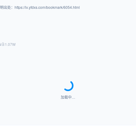
/lx.yfdxs.com/bookmark/6054.html
W
1.07W
加载中…