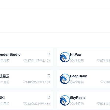
nder Studio
HitPaw
4个月前
437
117
2.10K
4个月前
874
珐星云
DeepBrain
4个月前
148
273
1.18K
4个月前
210
OKI
SkyReels
4个月前
233
393
7.45K
4个月前
631