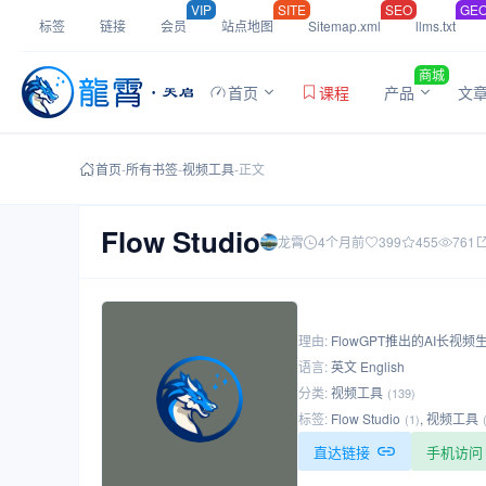
VIP
SITE
SEO
GE
标签
链接
会员
站点地图
Sitemap.xml
llms.txt
商城
首页
课程
产品
文
首页
-
所有书签
-
视频工具
-
正文
Flow Studio
龙霄
4个月前
399
455
761
理由:
FlowGPT推出的AI长视频
语言:
英文 English
分类:
视频工具
(139)
标签:
Flow Studio
,
视频工具
(1)
直达链接
手机访问