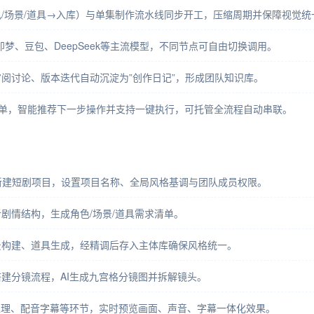
/场景/道具→入库）与单集制作流水线同步开工，压缩周期并保障视觉统
悟AI、即梦、豆包、DeepSeek等主流模型，不同节点可自由切换调用。
阅讨论、版本迭代自动沉淀为”创作日记”，形成团队知识库。
单，智能推荐下一步操作并支持一键执行，可托管全流程自动串联。
short.ai/ ，新建短剧项目，设置项目名称、全局风格基调与团队成员权限。
剧情结构，生成角色/场景/道具需求清单。
景构建、道具生成，经精调后存入主体库确保风格统一。
建分镜流程，AI生成九宫格分镜图并拆解镜头。
处理、配音字幕等环节，实时预览画面、声音、字幕一体化效果。