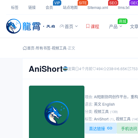
VIP
SITE
SEO
GE
标签
链接
会员
站点地图
Sitemap.xml
llms.txt
商城
首页
课程
产品
文
首页
-
所有书签
-
视频工具
-
正文
AniShort
龙霄
4个月前
494
238
6.65K
753
理由:
AI短剧协同创作平台，重
语言:
英文 English
分类:
视频工具
(139)
标签:
AniShort
,
视频工具
(1)
(14
直达链接
手机访问