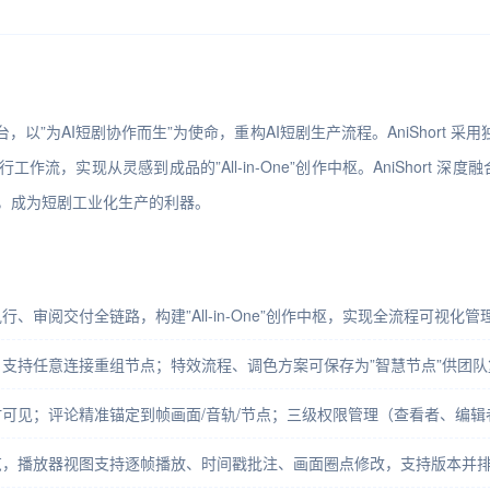
作平台，以”为AI短剧协作而生”为使命，重构AI短剧生产流程。AniShor
实现从灵感到成品的”All-in-One”创作中枢。AniShort 深度融
%，成为短剧工业化生产的利器。
、审阅交付全链路，构建”All-in-One”创作中枢，实现全流程可视化
支持任意连接重组节点；特效流程、调色方案可保存为”智慧节点”供团队
可见；评论精准锚定到帧画面/音轨/节点；三级权限管理（查看者、编辑
览，播放器视图支持逐帧播放、时间戳批注、画面圈点修改，支持版本并