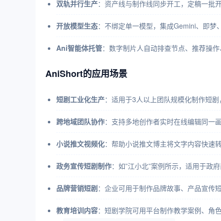
双轨并行生产
：资产线与制作线同步开工，定稿一批
开放模型生态
：不绑定单一模型，集成Gemini、即
Ani智能体托管
：数字制片人自动排查节点、推荐操作
AniShort的应用场景
短剧工业化生产
：适用于3人以上团队规模化制作短剧
跨地域团队协作
：支持多地创作者实时在线编辑同一
小说推文视频化
：帮助小说推文博主将文字内容快速转
政务宣传短剧制作
：如”江小北”案例所示，适用于政
品牌营销短剧
：企业可用于制作品牌故事、产品宣传短
教育培训内容
：短剧学院可用平台制作教学案例、角