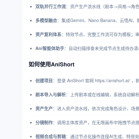
双轨并行工作流
：资产生产流水线（剧本→风格→角色
多模型融合
：集成Gemini、Nano Banana、云
资产复利体系
：特效节点、完整工作流可存为模板；审
Ani智能体助手
：自动扫描排查未完成节点生成待办清
如何使用AniShort
创建项目
：登录 AniShort 官网 https://ani
剧本导入与解析
：上传剧本或在线编辑，系统自动解析
资产生产
：进入资产流水线，依次完成角色设计、场
分镜制作
：调用主体库资产，在无限画布中拖拽节点搭
视频合成与剪辑
：通过节点化操作连接AI生成、特效