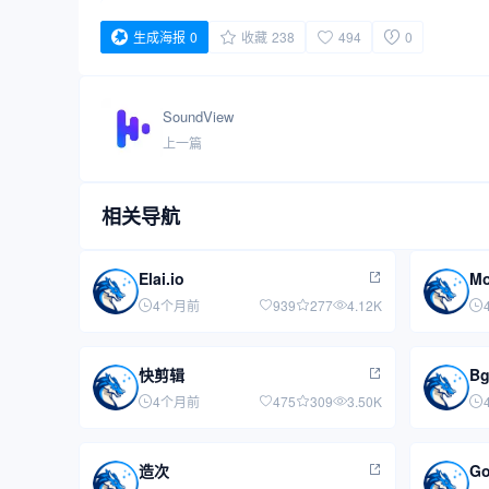
生成海报
0
收藏
238
494
0
SoundView
上一篇
相关导航
Elai.io
Mo
4个月前
939
277
4.12K
快剪辑
B
4个月前
475
309
3.50K
造次
G