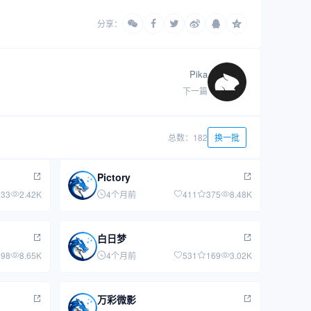
分享：
Pika
下一篇
总数：182
换一批
Pictory
233
2.42K
4个月前
411
375
8.48K
白日梦
198
8.65K
4个月前
531
169
3.02K
万彩微影