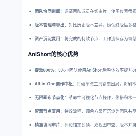
团队协同审阅
：邀请团队成员在线审片，使用仪表盘
版本管理与导出
：对比历史版本差异，确认终版后多
资产沉淀复用
：将完成的特效节点、工作流保存为智
AniShort的核心优势
提效800%
：3人小团队使用AniShort后整体效率提
All-in-One创作中枢
：打破单点工具割裂困局，将剧
无限画布节点化
：革命性可视化节点操作，像搭积木
智慧节点复用
：特效流程、调色方案可沉淀为团队共
精准协同审片
：评论锚定到帧、双视图审查、版本并排