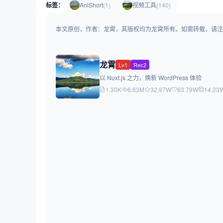
标签：
AniShort
(1)
视频工具
(140)
本文原创，作者：龙霄，其版权均为龙霄所有。如需转载，请注明出处：https:/
龙霄
Lv1
Rec2
以 Nuxt.js 之力，焕新 WordPress 体验
1.30K
6.63M
32.97W
63.79W
14.23