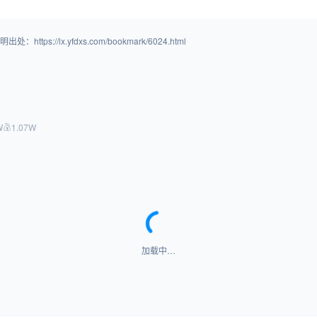
/lx.yfdxs.com/bookmark/6024.html
W
1.07W
加载中…