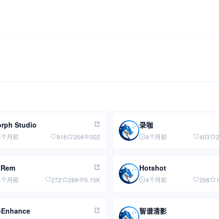
rph Studio
录咖
4个月前
816
354
302
4个月前
403
gRem
Hotshot
4个月前
272
288
5.15K
4个月前
268
oEnhance
智谱清影