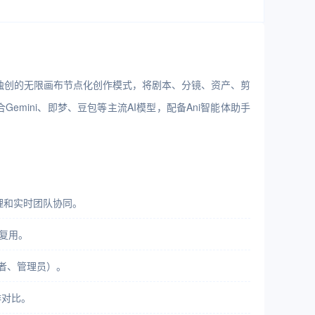
t 采用独创的无限画布节点化创作模式，将剧本、分镜、资产、剪
合Gemini、即梦、豆包等主流AI模型，配备Ani智能体助手
管理和实时团队协同。
复用。
者、管理员）。
排对比。