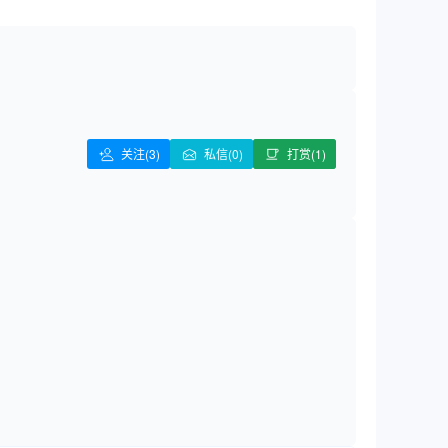
关注
(3)
私信(0)
打赏(1)