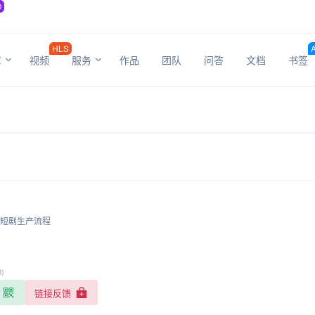
O
HLS
章
视频
服务
作品
团队
问答
文档
书签
构短剧生产流程
0)
链接反馈