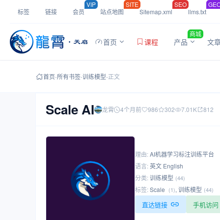
VIP
SITE
SEO
GE
标签
链接
会员
站点地图
Sitemap.xml
llms.txt
商城
首页
课程
产品
文
首页
-
所有书签
-
训练模型
-
正文
Scale AI
龙霄
4个月前
986
302
7.01K
812
理由:
AI机器学习标注训练平台
语言:
英文 English
分类:
训练模型
(44)
标签:
Scale
,
训练模型
(1)
(44)
直达链接
手机访问