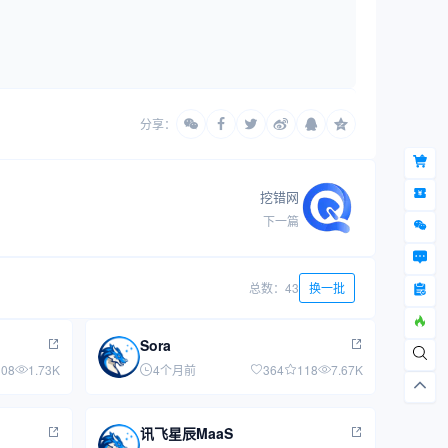
分享：
挖错网
下一篇
总数：43
换一批
Sora
308
1.73K
4个月前
364
118
7.67K
讯飞星辰MaaS