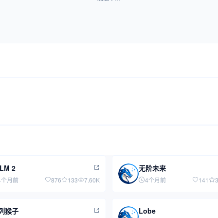
LM 2
无阶未来
4个月前
876
133
7.60K
4个月前
141
列猴子
Lobe