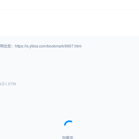
/lx.yfdxs.com/bookmark/6907.html
W
1.07W
加载中…