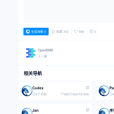
生成海报
0
收藏
302
986
0
OpenBMB
上一篇
相关导航
Codex
Pa
4个月前
589
453
6.90K
Jan
序