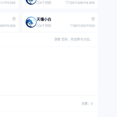
211
3.52K
4个月前
729
426
4.50K
天壤小白
169
9.30K
4个月前
38
232
533
游客
您好，欢迎参与讨论。
总数：0