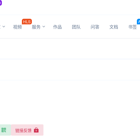
O
HLS
章
视频
服务
作品
团队
问答
文档
书签
链接反馈