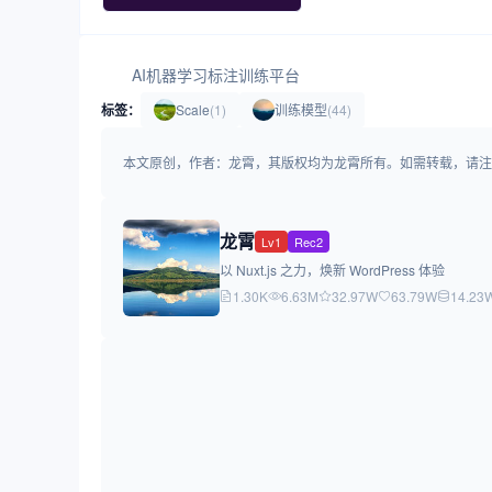
AI机器学习标注训练平台
标签：
Scale
(1)
训练模型
(44)
本文原创，作者：龙霄，其版权均为龙霄所有。如需转载，请注明出处：https:/
龙霄
Lv1
Rec2
以 Nuxt.js 之力，焕新 WordPress 体验
1.30K
6.63M
32.97W
63.79W
14.23