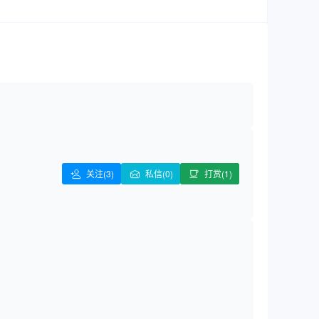
关注
(3)
私信(0)
打赏(1)