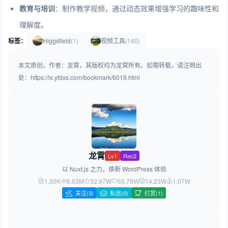
教育与培训
：制作教学视频，通过动态效果增强学习的趣味性和
理解度。
标签：
Higgsfield
(1)
视频工具
(140)
本文原创，作者：龙霄，其版权均为龙霄所有。如需转载，请注明出
处：https://lx.yfdxs.com/bookmark/6019.html
龙霄
Lv1
Rec2
以 Nuxt.js 之力，焕新 WordPress 体验
1.30K
6.63M
32.97W
63.79W
14.23W
1.07W
关注
(3)
私信(0)
打赏(1)