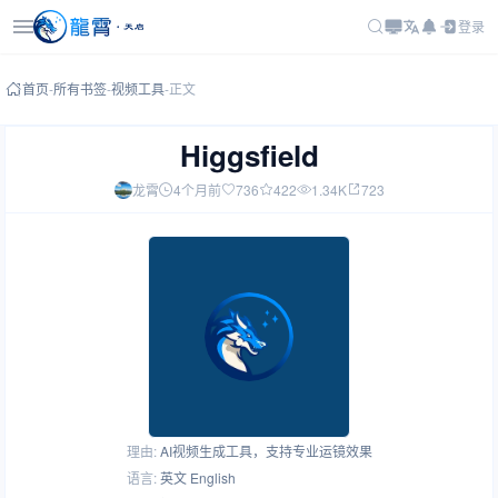
登录
首页
-
所有书签
-
视频工具
-
正文
Higgsfield
龙霄
4个月前
736
422
1.34K
723
理由:
AI视频生成工具，支持专业运镜效果
语言:
英文 English