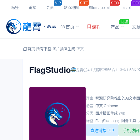
VIP
SITE
SEO
GE
标签
链接
会员
站点地图
Sitemap.xml
llms.txt
商城
首页
课程
产品
文
首页
-
所有书签
-
图片插画生成
-
正文
FlagStudio
龙霄
4个月前
556
113
1.58K
理由:
智源研究院推出的AI文本
语言:
中文 Chinese
分类:
图片插画生成
(78)
标签:
FlagStudio
,
图像工具
(1)
(
直达链接
手机访问