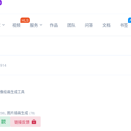
O
HLS
章
视频
服务
作品
团队
问答
文档
书签
914
图像绘画生成工具
,
图片插画生成
238)
(78)
链接反馈