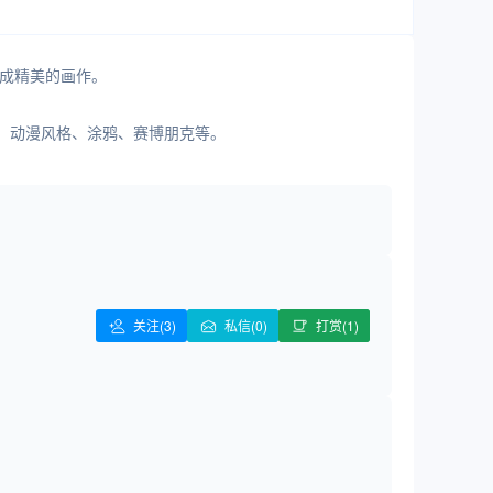
生成精美的画作。
ly、动漫风格、涂鸦、赛博朋克等。
关注
(3)
私信(0)
打赏(1)