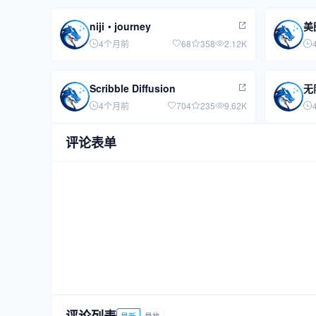
niji・journey
美
4个月前
68
358
2.12K
Scribble Diffusion
无
4个月前
704
235
9.62K
评论表单
最新
最热