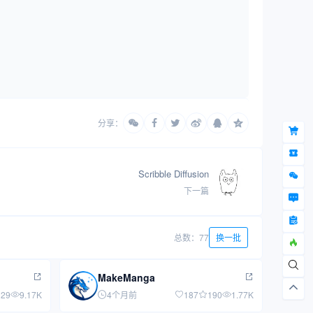
分享：
Scribble Diffusion
下一篇
总数：77
换一批
MakeManga
29
9.17K
4个月前
187
190
1.77K