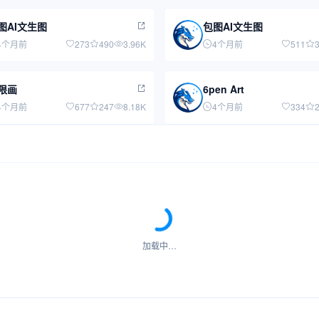
图AI文生图
包图AI文生图
4个月前
273
490
3.96K
4个月前
511
限画
6pen Art
4个月前
677
247
8.18K
4个月前
334
加载中…