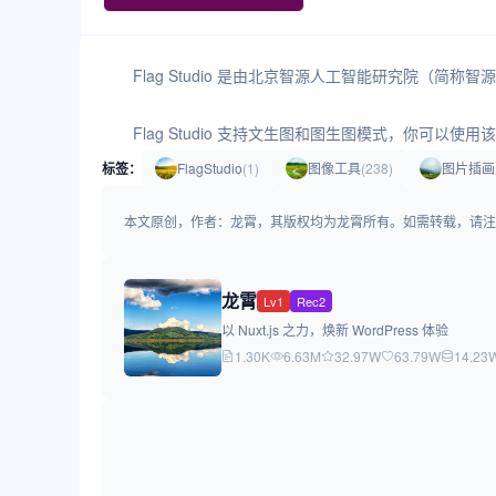
Flag Studio 是由北京智源人工智能研究院（
Flag Studio 支持文生图和图生图模式，你可以
标签：
FlagStudio
(1)
图像工具
(238)
图片插画
本文原创，作者：龙霄，其版权均为龙霄所有。如需转载，请注明出处：https:/
龙霄
Lv1
Rec2
以 Nuxt.js 之力，焕新 WordPress 体验
1.30K
6.63M
32.97W
63.79W
14.23