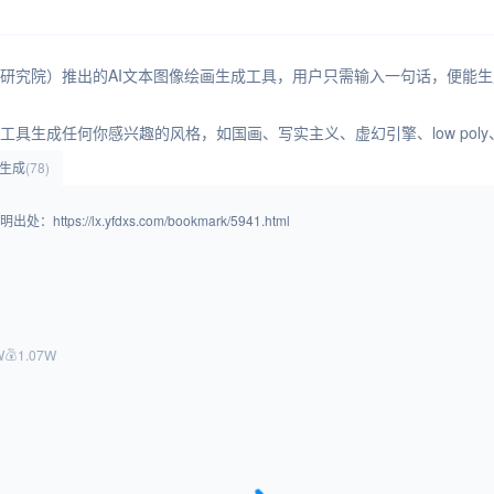
简称智源研究院）推出的AI文本图像绘画生成工具，用户只需输入一句话，便能
使用该工具生成任何你感兴趣的风格，如国画、写实主义、虚幻引擎、low po
生成
(78)
/lx.yfdxs.com/bookmark/5941.html
W
1.07W