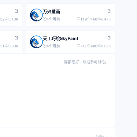
万兴爱画
382
8.10K
4个月前
119
468
6.47K
天工巧绘SkyPaint
251
8.80K
4个月前
717
480
6.05K
游客
您好，欢迎参与讨论。
总数：0