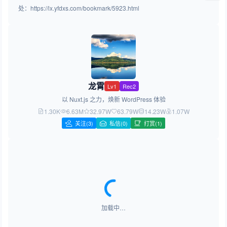
处：https://lx.yfdxs.com/bookmark/5923.html
龙霄
Lv1
Rec2
以 Nuxt.js 之力，焕新 WordPress 体验
1.30K
6.63M
32.97W
63.79W
14.23W
1.07W
关注
(3)
私信(0)
打赏(1)
加载中…