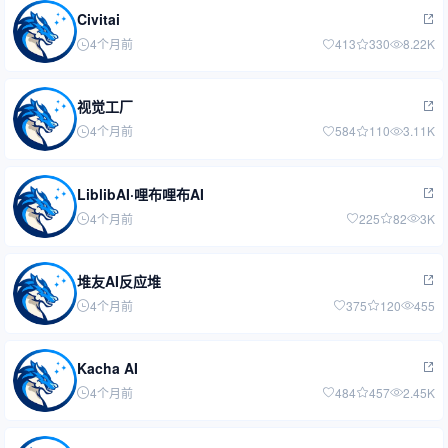
Civitai
4个月前
413
330
8.22K
视觉工厂
4个月前
584
110
3.11K
LiblibAI·哩布哩布AI
4个月前
225
82
3K
堆友AI反应堆
4个月前
375
120
455
Kacha AI
4个月前
484
457
2.45K