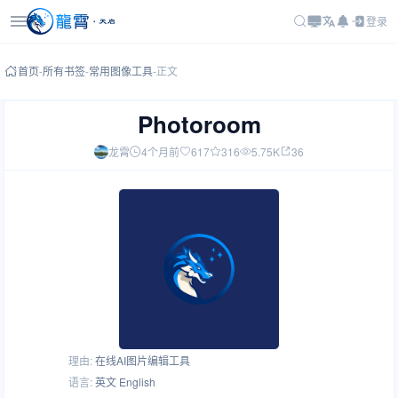
登录
首页
-
所有书签
-
常用图像工具
-
正文
Photoroom
龙霄
4个月前
617
316
5.75K
36
理由:
在线AI图片编辑工具
语言:
英文 English