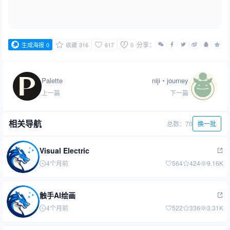
分享：
生成海报
0
收藏
316
617
0
Palette
niji・journey
上一篇
下一篇
相关导航
总数：70
换一批
Visual Electric
4个月前
564
424
9.16K
触手AI绘画
4个月前
522
336
3.31K