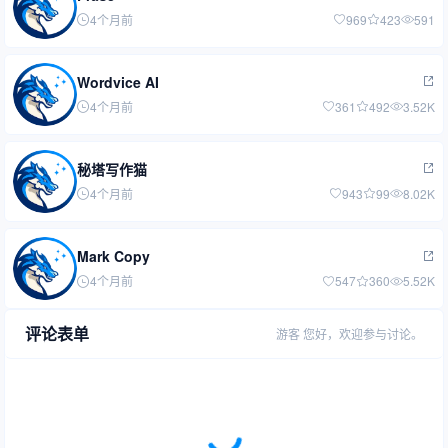
4个月前
969
423
591
Wordvice AI
4个月前
361
492
3.52K
秘塔写作猫
4个月前
943
99
8.02K
Mark Copy
4个月前
547
360
5.52K
评论表单
游客
您好，欢迎参与讨论。