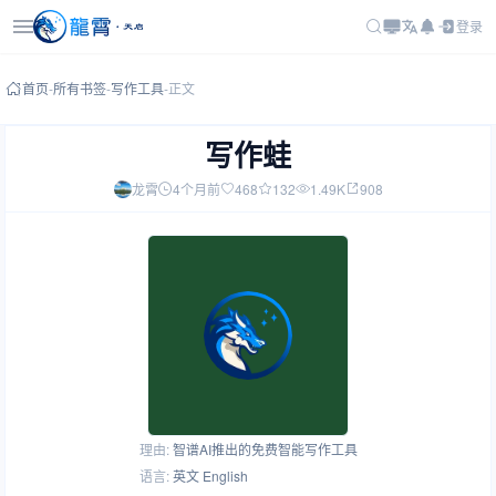
登录
首页
-
所有书签
-
写作工具
-
正文
写作蛙
龙霄
4个月前
468
132
1.49K
908
理由:
智谱AI推出的免费智能写作工具
语言:
英文 English