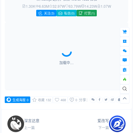
1.30K
6.63M
32.97W
63.79W
14.23W
1.07W
关注
(3)
私信(0)
打赏(1)
加载中…
分享：
生成海报
0
收藏
132
468
0
深言达意
爱改写
上一篇
下一篇