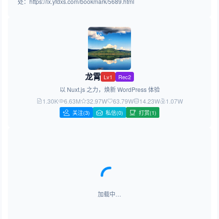
处：https://lx.yfdxs.com/bookmark/5689.html
龙霄
Lv1
Rec2
以 Nuxt.js 之力，焕新 WordPress 体验
1.30K
6.63M
32.97W
63.79W
14.23W
1.07W
关注
(3)
私信(0)
打赏(1)
加载中…