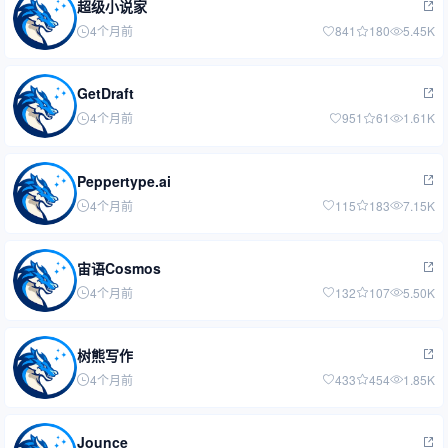
超级小说家
4个月前
841
180
5.45K
GetDraft
4个月前
951
61
1.61K
Peppertype.ai
4个月前
115
183
7.15K
宙语Cosmos
4个月前
132
107
5.50K
树熊写作
4个月前
433
454
1.85K
Jounce