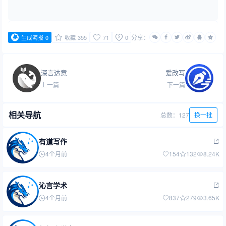
分享：
生成海报
0
收藏
355
71
0
深言达意
爱改写
上一篇
下一篇
相关导航
总数：127
换一批
有道写作
4个月前
154
132
8.24K
沁言学术
4个月前
837
279
3.65K