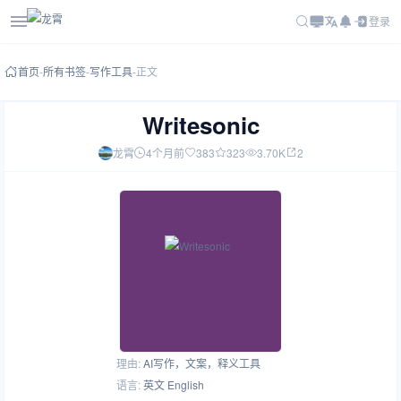
登录
首页
-
所有书签
-
写作工具
-
正文
Writesonic
龙霄
4个月前
383
323
3.70K
2
理由:
AI写作，文案，释义工具
语言:
英文 English