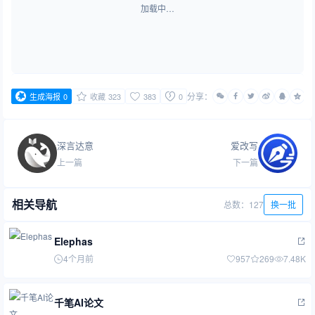
加载中…
分享：
生成海报
0
收藏
323
383
0
深言达意
爱改写
上一篇
下一篇
相关导航
总数：127
换一批
Elephas
4个月前
957
269
7.48K
千笔AI论文