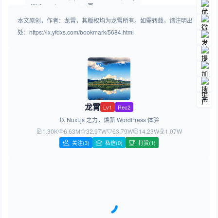
本文原创，作者：龙霄，其版权均为龙霄所有。如需转载，请注明出
处：https://lx.yfdxs.com/bookmark/5684.html
龙霄
Lv1
Rec2
以 Nuxt.js 之力，焕新 WordPress 体验
1.30K
6.63M
32.97W
63.79W
14.23W
1.07W
关注
(3)
私信(0)
打赏(1)