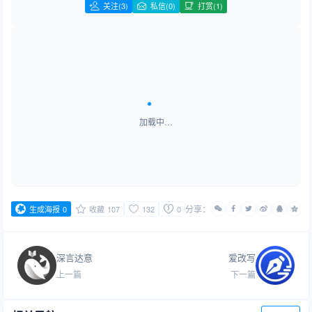
关注
(3)
私信(0)
打赏(1)
加载中…
分享：
生成海报
0
收藏
107
132
0
深言达意
爱改写
上一篇
下一篇