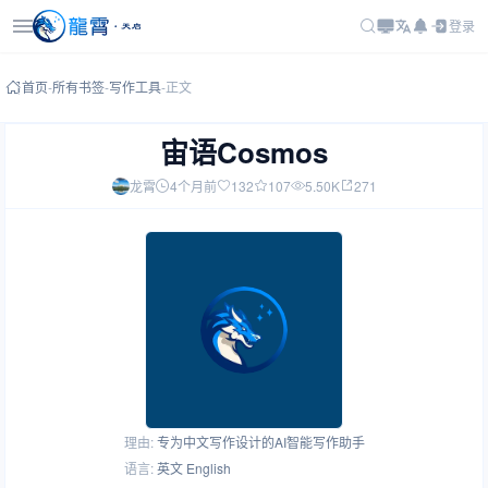
登录
首页
-
所有书签
-
写作工具
-
正文
宙语Cosmos
龙霄
4个月前
132
107
5.50K
271
理由:
专为中文写作设计的AI智能写作助手
语言:
英文 English