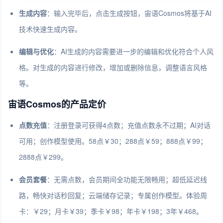
生成内容
：输入完毕后，点击生成按钮，宙语Cosmos将基于AI
技术快速生成内容。
编辑与优化
：AI生成的内容需要进一步的编辑和优化符合个人风
格。对生成的内容进行修改，增加或删除信息，调整语言风格
等。
宙语Cosmos的产品定价
点数充值
：注册登录可获得4点数；充值点数永不过期；AI对话
可用；创作模型使用。58点￥30；288点￥59；888点￥99；
2888点￥299。
会员套餐
：无需点数，会员期间全功能无限畅用；超低延迟线
路，畅快对话秒回复；云端储存记录；专属创作模型。体验周
卡：￥29；月卡￥39；季卡￥98；年卡￥198；3年￥468。