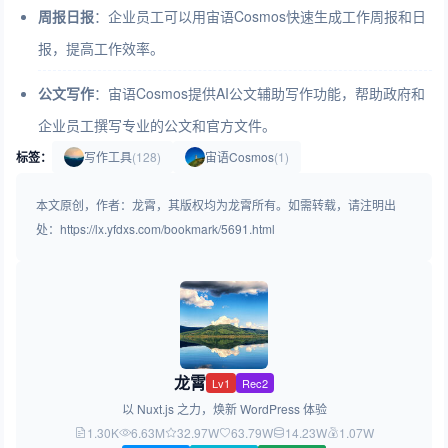
周报日报
：企业员工可以用宙语Cosmos快速生成工作周报和日
报，提高工作效率。
公文写作
：宙语Cosmos提供AI公文辅助写作功能，帮助政府和
企业员工撰写专业的公文和官方文件。
标签：
写作工具
(128)
宙语Cosmos
(1)
本文原创，作者：龙霄，其版权均为龙霄所有。如需转载，请注明出
处：https://lx.yfdxs.com/bookmark/5691.html
龙霄
Lv1
Rec2
以 Nuxt.js 之力，焕新 WordPress 体验
1.30K
6.63M
32.97W
63.79W
14.23W
1.07W