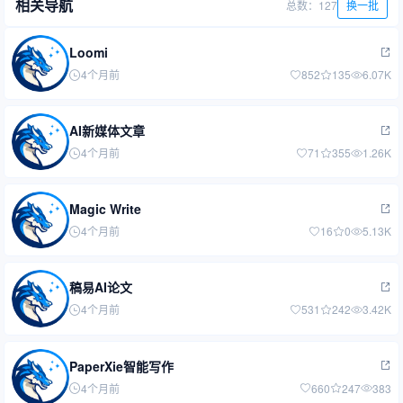
相关导航
总数：127
换一批
Loomi
4个月前
852
135
6.07K
AI新媒体文章
4个月前
71
355
1.26K
Magic Write
4个月前
16
0
5.13K
稿易AI论文
4个月前
531
242
3.42K
PaperXie智能写作
4个月前
660
247
383