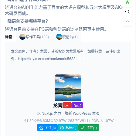
晓语台的AI创作能力基于百度的大语言模型和混合大模型及AIGC技
术研发而成。
晓语台支持哪些平台？
晓语台目前支持在PC端和移动端的浏览器网页中使用。
标签：
写作工具
(128)
晓语台
(1)
本文原创，作者：龙霄，其版权均为龙霄所有。如需转载，请注明出
处：https://lx.yfdxs.com/bookmark/5683.html
龙霄
Lv1
Rec2
以 Nuxt.js 之力，焕新 WordPress 体验
1.30K
6.63M
32.97W
63.79W
14.23W
1.07W
关注
(3)
私信(0)
打赏(1)