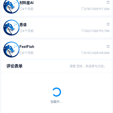
材料星AI
4个月前
278
500
7.20K
悉语
4个月前
332
392
5.76K
FeelFish
4个月前
616
426
8.94K
评论表单
游客
您好，欢迎参与讨论。
加载中…