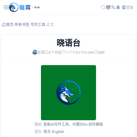
登录
首页
-
所有书签
-
写作工具
-
正文
晓语台
龙霄
4个月前
117
41
5.04K
888
理由:
智能AI写作工具，内置500+创作模板
语言:
英文 English