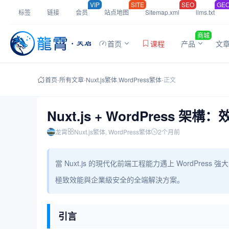
VIP
SITE
SEO
GE
标签
链接
会员
站点地图
Sitemap.xml
llms.txt
商城
首页
课程
产品
文
首页
-
所有文章
-
Nuxt.js繁体
,
WordPress繁体
-
正文
Nuxt.js + WordPres
龙霄
Nuxt.js繁体
, WordPress繁体
2个月前
當 Nuxt.js 的現代化前端工程能力遇上 WordPres
極致效能與企業級安全的全端解決方案。
引言