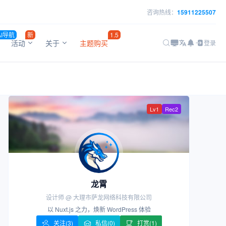
咨询热线：
15911225507
AI导航
新
1.5
活动
关于
主题购买
登录
Lv1
Rec2
龙霄
设计师 @
大理市萨龙网络科技有限公司
以 Nuxt.js 之力，焕新 WordPress 体验
关注
(3)
私信(0)
打赏(1)