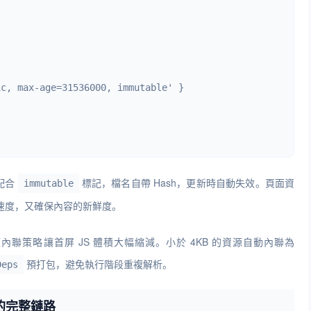
c, max-age=31536000, immutable' }

取配合
標記，檔名自帶 Hash，更新時自動失效。頁面資
immutable
存取速度，又確保內容的新鮮度。
聯策略讓首屏 JS 體積大幅縮減。小於 4KB 的資源自動內聯為
預打包，避免執行階段重複解析。
Deps
的完整鏈路