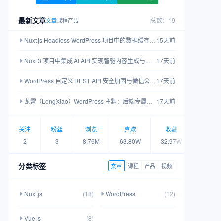
最新文章
总数：19
文章
课程
产品
Nuxt.js Headless WordPress 项目中的数据缓存优化策略
15天前
Nuxt 3 项目中集成 AI API 实现智能内容生成与多语言翻译
17天前
WordPress 自定义 REST API 安全加固与微信公众号排版自动化实践
17天前
龙霄（LongXiao）WordPress 主题：后端专属企业级功能全景解析
17天前
关注
粉丝
浏览
喜欢
收藏
关注
2
3
8.76M
63.80W
32.97W
2
分类标签
文章
课程
产品
视频
Nuxt.js
(18)
WordPress
(12)
Vue.js
(8)