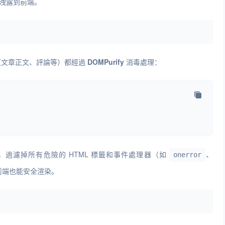
會洩露到前端。
內容（文章正文、評論等）都經過
DOMPurify
消毒處理：
單機制，過濾掉所有危險的 HTML 標籤和事件處理器（如
、
onerror
前端也能安全渲染。