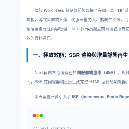
傳統 WordPress 網站將前後端耦合在同一套 P
模板，導致首屏載入慢、伺服器壓力大、擴展性受限。
退居幕後專注內容管理，Nuxt.js 作為獨立前端接管所有使用
效的資料通訊。
一、極致效能：SSR 渲染與增量靜態再生
Nuxt.js 的核心優勢在於
伺服器端渲染（SSR）
。與純
同，SSR 在伺服器端直接生成完整 HTML 回傳給瀏
本專案進一步引入了
ISR（Incremental Static Reg
// nuxt.config.ts
