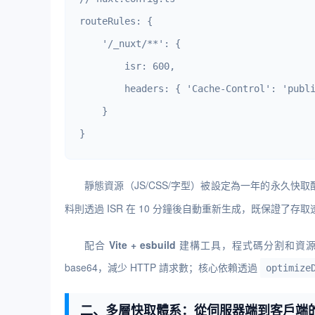
routeRules: {

    '/_nuxt/**': {

        isr: 600,

        headers: { 'Cache-Control': 'publi
    }

}
靜態資源（JS/CSS/字型）被設定為一年的永久快
料則透過 ISR 在 10 分鐘後自動重新生成，既保證了
配合
Vite + esbuild
建構工具，程式碼分割和資源內
base64，減少 HTTP 請求數；核心依賴透過
optimize
二、多層快取體系：從伺服器端到客戶端