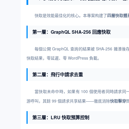
快取是效能最佳化的核心。本專案构建了
四層快取體
第一層：GraphQL SHA-256 回應快取
每個公開 GraphQL 查詢的結果被 SHA-256 雜湊後存
快取結果，零延遲、零 WordPress 負載。
第二層：飛行中請求去重
當快取未命中時，如果有 100 個使用者同時請求同
游呼叫，其餘 99 個請求共享結果——徹底消除
快取擊穿
第三層：LRU 快取預算控制