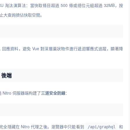
RU 淘汰演算法：當快取條目超過 500 條或總位元組超過 32MB，按
防止大查詢擠佔快取空間。
hQL 回應資料，避免 Vue 對深層巢狀物件進行遞迴響應式追蹤，顯著降
 後端
Nitro 伺服器端构建了
三道安全防線
：
完全隱藏在 Nitro 代理之後。瀏覽器中只能看到
和
/api/graphql