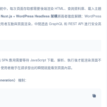
HP 系統中，每次頁面存取都需要後端渲染 HTML、查詢資料庫、載入主題
而
Nuxt.js + WordPress Headless 架構
將兩者徹底解耦：WordPress
者互動與頁面渲染，中間透過 GraphQL 和 REST API 進行安全高
 SPA 應用需要等待 JavaScript 下載、解析、執行後才能渲染頁面不
覽器，使用者幾乎在請求發出的瞬間就能看到頁面內容。
eneration）
機制：