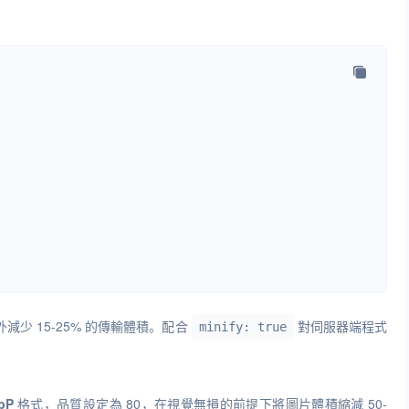
額外減少 15-25% 的傳輸體積。配合
對伺服器端程式
minify: true
bP
格式，品質設定為 80，在視覺無損的前提下將圖片體積縮減 50-