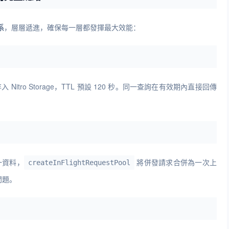
系
，層層遞進，確保每一層都發揮最大效能：
入 Nitro Storage，TTL 預設 120 秒。同一查詢在有效期內直接回傳
一資料，
將併發請求合併為一次上
createInFlightRequestPool
問題。