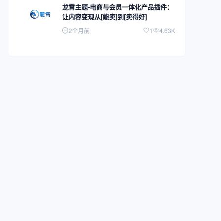
龙霄主题-电商与会员一体化产品插件：
让内容变现从[能卖]到[卖得好]
2个月前
1
4.63K