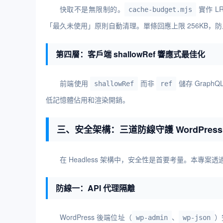
快取不是無限制的。
實作 L
cache-budget.mjs
「最久未使用」原則自動清理。單條回應上限 256KB，
第四層：客戶端 shallowRef 響應式最佳化
前端使用
而非
儲存 Grap
shallowRef
ref
低記憶體佔用和渲染開銷。
三、安全架構：三道防線守護 WordPress
在 Headless 架構中，安全性是首要考量。本專案透過 
防線一：API 代理隔離
WordPress 後端位址（
、
）
wp-admin
wp-json