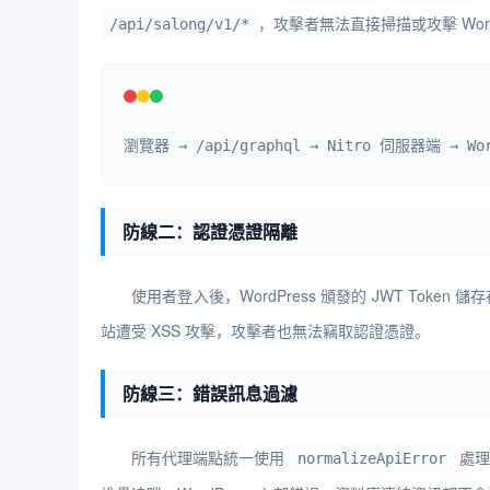
，攻擊者無法直接掃描或攻擊 Word
/api/salong/v1/*
瀏覽器 → /api/graphql → Nitro 伺服器端 → 
防線二：認證憑證隔離
使用者登入後，WordPress 頒發的 JWT Token 儲
站遭受 XSS 攻擊，攻擊者也無法竊取認證憑證。
防線三：錯誤訊息過濾
所有代理端點統一使用
處理
normalizeApiError