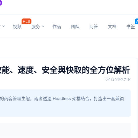
O
HLS
章
视频
服务
作品
团队
问答
文档
书签
s 架構：效能、速度、安全與快取的全方位解析
0
0
2.71K
s 強大的內容管理生態，兩者透過 Headless 架構結合，打造出一套兼顧