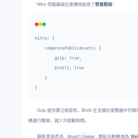
Nitro 伺服器端在建構時啟用了
雙層壓縮
：
nitro: {

    compressPublicAssets: {

        gzip: true,

        brotli: true

    }

}
Gzip 提供廣泛相容性，Brotli 在支援的瀏覽器中可
碼進行壓縮，減少冷啟動時間。
靜態資源透過
模組自動轉換為
We
@nuxt/image