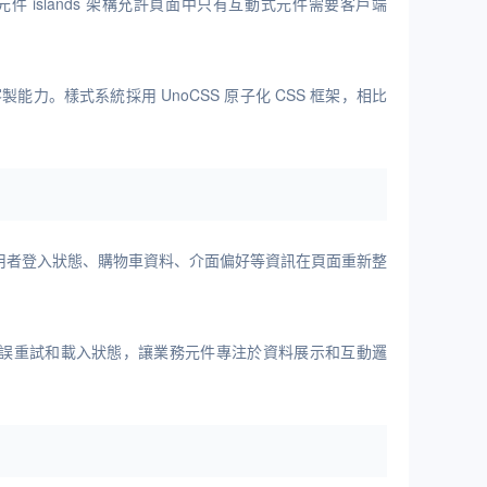
。元件 islands 架構允許頁面中只有互動式元件需要客戶端
的客製能力。樣式系統採用 UnoCSS 原子化 CSS 框架，相比
使用者登入狀態、購物車資料、介面偏好等資訊在頁面重新整
杖、錯誤重試和載入狀態，讓業務元件專注於資料展示和互動邏