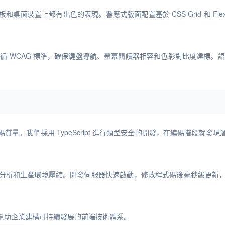
面裝置上都有出色的表現。響應式版面配置基於 CSS Grid 和 Fl
 WCAG 標準，確保鍵盤導航、螢幕閱讀器相容和色彩對比度達標。語義化
量。我們採用 TypeScript 進行類型安全的開發，在編碼階段就
析和生產環境壓縮。開發伺服器快速啟動，修改程式碼後毫秒級更新，提
幫助企業建構可持續發展的前端技術體系。