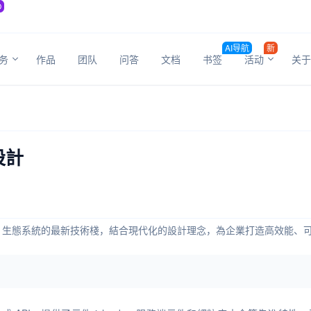
O
AI导航
新
务
作品
团队
问答
文档
书签
活动
关于
設計
.js 生態系統的最新技術棧，結合現代化的設計理念，為企業打造高效能、可