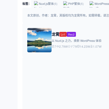
标签：
Nuxt.js繁体
(6)
PHP繁体
(6)
WordPre
本文原创，作者：龙霄，其版权均为龙霄所有。如需转载，请注明出处：https://
龙霄
Lv1
Rec2
以 Nuxt.js 之力，焕新 WordPress 体验
7
2.79W
1
9
14.23W
1.07W