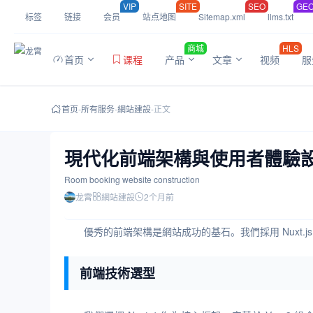
VIP
SITE
SEO
GE
标签
链接
会员
站点地图
Sitemap.xml
llms.txt
商城
HLS
首页
课程
产品
文章
视频
服
首页
-
所有服务
-
網站建設
-
正文
現代化前端架構與使用者體驗
Room booking website construction
龙霄
網站建設
2个月前
優秀的前端架構是網站成功的基石。我們採用 Nuxt
前端技術選型