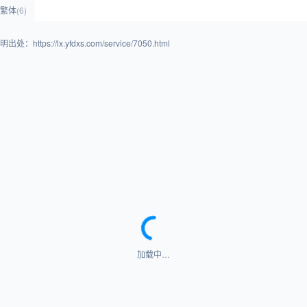
ss繁体
(6)
lx.yfdxs.com/service/7050.html
加载中…