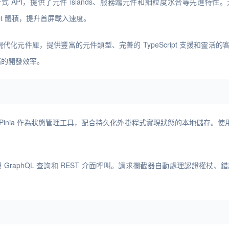
 組合式 API，提供了元件 islands、服務端元件和細粒度水合等先進特性
cript 體積，提升首屏載入速度。
 設計的現代化元件庫，提供豐富的元件類型、完善的 TypeScript 支援和靈活
高的開發效率。
Pinia 作為狀態管理工具，配合持久化外掛程式實現狀態的本地儲存。
援 GraphQL 查詢和 REST 介面呼叫。請求攔截器自動處理認證權