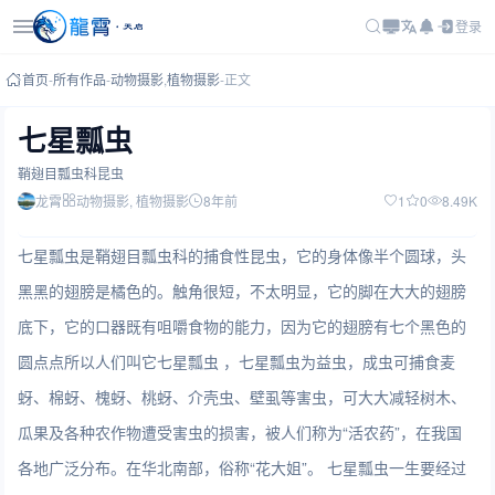
登录
首页
-
所有作品
-
动物摄影
,
植物摄影
-
正文
七星瓢虫
鞘翅目瓢虫科昆虫
龙霄
动物摄影
, 植物摄影
8年前
1
0
8.49K
七星瓢虫是鞘翅目瓢虫科的捕食性昆虫，它的身体像半个圆球，头
黑黑的翅膀是橘色的。触角很短，不太明显，它的脚在大大的翅膀
底下，它的口器既有咀嚼食物的能力，因为它的翅膀有七个黑色的
圆点点所以人们叫它七星瓢虫 ，七星瓢虫为益虫，成虫可捕食麦
蚜、棉蚜、槐蚜、桃蚜、介壳虫、壁虱等害虫，可大大减轻树木、
瓜果及各种农作物遭受害虫的损害，被人们称为“活农药”，在我国
各地广泛分布。在华北南部，俗称“花大姐”。 七星瓢虫一生要经过