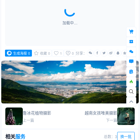
加载中…
分享：
生成海报
0
收藏
0
1
0
鲁冰花植物摄影
越南女孩唯美摄影
上一篇
下一篇
相关
服务
总数：3
换一批