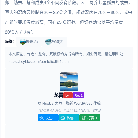
卵、幼虫、蛹和成虫4个不同发育阶段。人工饲养七星瓢虫的成虫，
室内的温度要控制在20－25℃之间，相对湿度在70%－80%，成虫
产卵时要求温度较高，可在25℃饲养。但饲养幼虫以平均温度
20℃左右为好。
标签：
摄影
(8)
植物
(3)
本文原创，作者：龙霄，其版权均为龙霄所有。如需转载，请注明出处：
https://lx.yfdxs.com/portfolio/994.html
龙霄
Lv1
Rec2
以 Nuxt.js 之力，焕新 WordPress 体验
8
5.98W
1
4
14.23W
1.07W
关注
(3)
私信(0)
打赏(1)