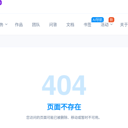
O
AI导航
新
务
作品
团队
问答
文档
书签
活动
关于
404
页面不存在
您访问的页面可能已被删除、移动或暂时不可用。