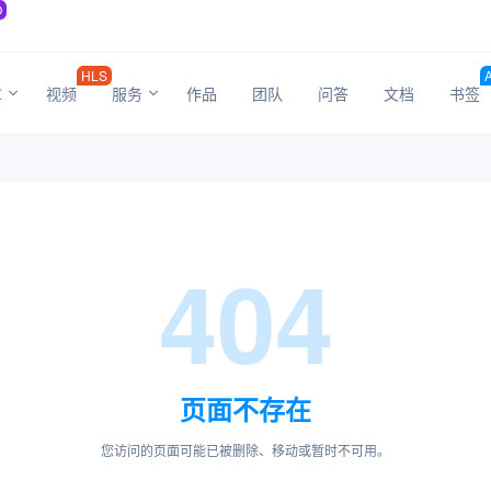
O
HLS
章
视频
服务
作品
团队
问答
文档
书签
404
页面不存在
您访问的页面可能已被删除、移动或暂时不可用。