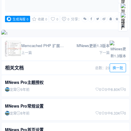
分享：
生成海报
0
收藏
0
0
0
Memcached PHP 扩展安装
MNews更新1.3版本
上一篇
下一篇
相关文档
总数：23
换一批
MNews Pro主题授权
龙霄
9年前
0
0
8.80K
0
MNews Pro常规设置
龙霄
8年前
0
0
6.33K
0
MNews Pro首页设置