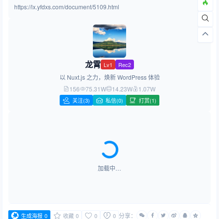
https://lx.yfdxs.com/document/5109.html
龙霄
Lv1
Rec2
以 Nuxt.js 之力，焕新 WordPress 体验
156
75.31W
14.23W
1.07W
关注
(3)
私信(0)
打赏(1)
加载中…
分享：
生成海报
0
收藏
0
0
0