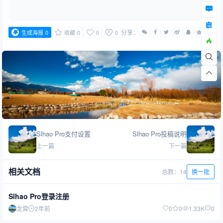
分享：
生成海报
0
收藏
0
0
0
Slhao Pro支付设置
Slhao Pro投稿说明
上一篇
下一篇
相关文档
总数：14
换一批
Slhao Pro登录注册
龙霄
2年前
0
0
1.33K
0