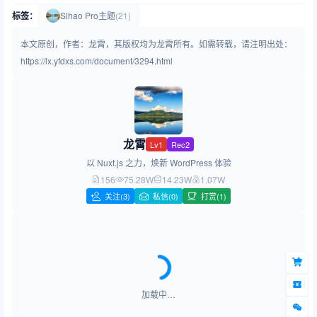
标签：
Slhao Pro主题
(21)
本文原创，作者：龙霄，其版权均为龙霄所有。如需转载，请注明出处：
https://lx.yfdxs.com/document/3294.html
龙霄
Lv1
Rec2
以 Nuxt.js 之力，焕新 WordPress 体验
156
75.28W
14.23W
1.07W
关注
(3)
私信(0)
打赏(1)
加载中…