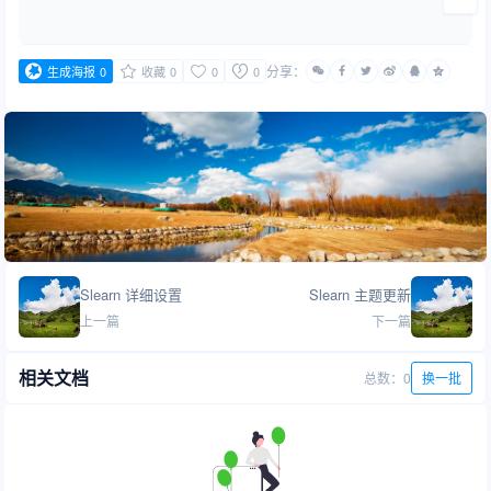
分享：
生成海报
0
收藏
0
0
0
Slearn 详细设置
Slearn 主题更新
上一篇
下一篇
相关文档
总数：0
换一批