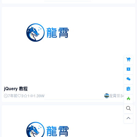
jQuery 教程
7年前
3
1
1.39W
龙霄
34
33