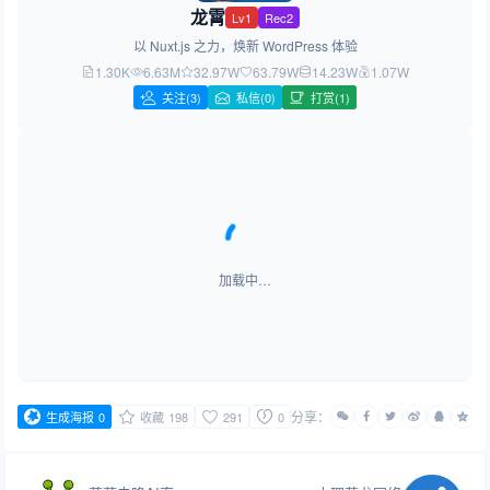
龙霄
Lv1
Rec2
以 Nuxt.js 之力，焕新 WordPress 体验
1.30K
6.63M
32.97W
63.79W
14.23W
1.07W
关注
(3)
私信(0)
打赏(1)
加载中…
分享：
生成海报
0
收藏
198
291
0