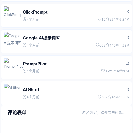
ClickPrompt
4个月前
12
261
6.81K
Google AI提示词库
4个月前
637
415
4.89K
PromptPilot
4个月前
352
46
374
AI Short
4个月前
832
46
9.31K
评论表单
游客
您好，欢迎参与讨论。