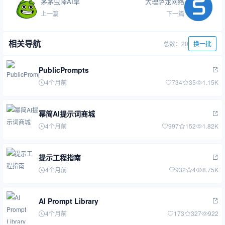
茅茅虫降AI率
大理萨龙网络
上一篇
下一篇
相关导航
总数：20
换一批
PublicPrompts
4个月前
734
35
1.15K
幂简AI提示词商城
4个月前
997
152
1.82K
提示工程指南
4个月前
932
4
8.75K
AI Prompt Library
4个月前
173
327
922