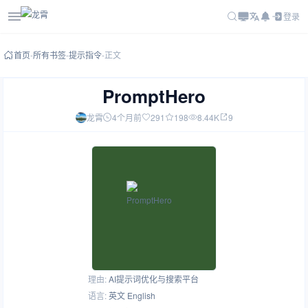
登录
首页
-
所有书签
-
提示指令
-
正文
PromptHero
龙霄
4个月前
291
198
8.44K
9
理由:
AI提示词优化与搜索平台
语言:
英文 English